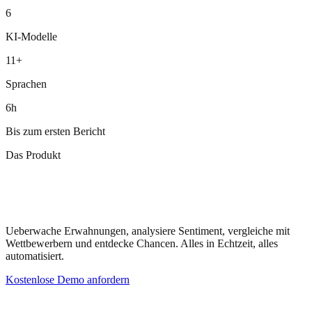
Henkel
6
Otto
Douglas
KI-Modelle
ZGONC
11+
Sprachen
6h
Bis zum ersten Bericht
Das Produkt
Dein KI-
Sichtbarkeits-Dashboard
Ueberwache Erwahnungen, analysiere Sentiment, vergleiche mit
Wettbewerbern und entdecke Chancen. Alles in Echtzeit, alles
automatisiert.
Kostenlose Demo anfordern