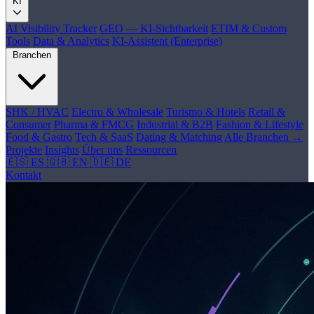
KI
AI Visibility Tracker
GEO — KI-Sichtbarkeit
ETIM & Custom
Tools
Data & Analytics
KI-Assistent (Enterprise)
Branchen
SHK / HVAC
Electro & Wholesale
Turismo & Hotels
Retail &
Consumer
Pharma & FMCG
Industrial & B2B
Fashion & Lifestyle
Food & Gastro
Tech & SaaS
Dating & Matching
Alle Branchen →
Projekte
Insights
Über uns
Ressourcen
🇪🇸 ES
🇬🇧 EN
🇩🇪 DE
Kontakt