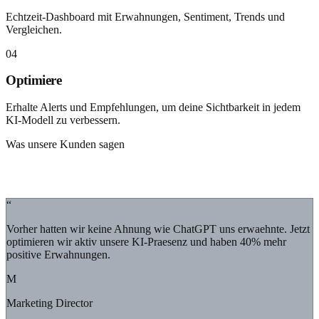
Echtzeit-Dashboard mit Erwahnungen, Sentiment, Trends und
Vergleichen.
04
Optimiere
Erhalte Alerts und Empfehlungen, um deine Sichtbarkeit in jedem
KI-Modell zu verbessern.
Was unsere Kunden sagen
Echte Ergebnisse
“
Vorher hatten wir keine Ahnung wie ChatGPT uns erwaehnte. Jetzt
optimieren wir aktiv unsere KI-Praesenz und haben 40% mehr
positive Erwahnungen.
M
Marketing Director