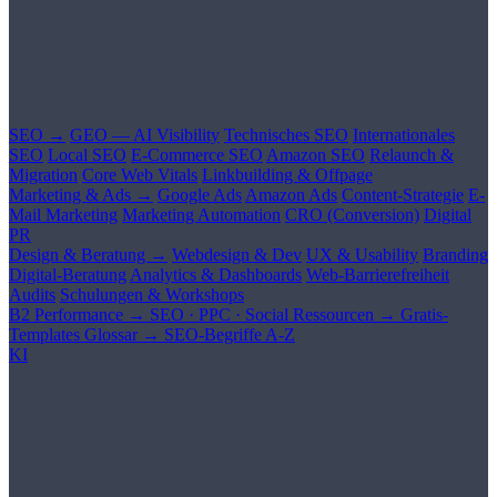
SEO →
GEO — AI Visibility
Technisches SEO
Internationales
SEO
Local SEO
E-Commerce SEO
Amazon SEO
Relaunch &
Migration
Core Web Vitals
Linkbuilding & Offpage
Marketing & Ads →
Google Ads
Amazon Ads
Content-Strategie
E-
Mail Marketing
Marketing Automation
CRO (Conversion)
Digital
PR
Design & Beratung →
Webdesign & Dev
UX & Usability
Branding
Digital-Beratung
Analytics & Dashboards
Web-Barrierefreiheit
Audits
Schulungen & Workshops
B2 Performance →
SEO · PPC · Social
Ressourcen →
Gratis-
Templates
Glossar →
SEO-Begriffe A-Z
KI