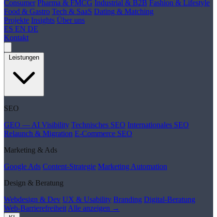
Consumer
Pharma & FMCG
Industrial & B2B
Fashion & Lifestyle
Food & Gastro
Tech & SaaS
Dating & Matching
Projekte
Insights
Über uns
ES
EN
DE
Kontakt
Leistungen
SEO
GEO — AI Visibility
Technisches SEO
Internationales SEO
Relaunch & Migration
E-Commerce SEO
Marketing & Ads
Google Ads
Content-Strategie
Marketing Automation
Design & Beratung
Webdesign & Dev
UX & Usability
Branding
Digital-Beratung
Web-Barrierefreiheit
Alle anzeigen →