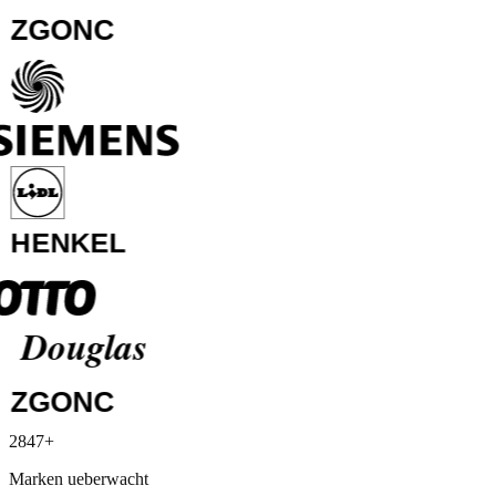
Media Markt
2847+
Siemens
Marken ueberwacht
Lidl