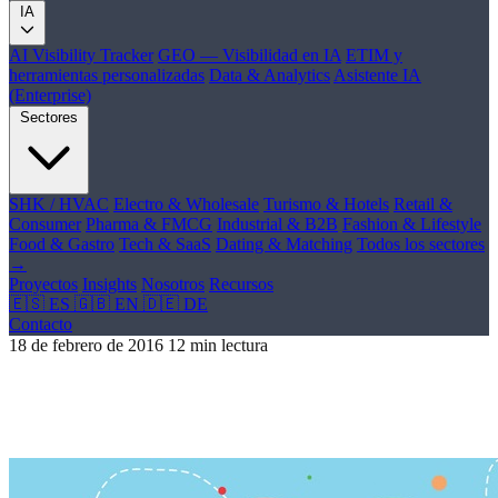
IA
AI Visibility Tracker
GEO — Visibilidad en IA
ETIM y
herramientas personalizadas
Data & Analytics
Asistente IA
(Enterprise)
Sectores
SHK / HVAC
Electro & Wholesale
Turismo & Hotels
Retail &
Consumer
Pharma & FMCG
Industrial & B2B
Fashion & Lifestyle
Food & Gastro
Tech & SaaS
Dating & Matching
Todos los sectores
→
Proyectos
Insights
Nosotros
Recursos
🇪🇸 ES
🇬🇧 EN
🇩🇪 DE
Contacto
18 de febrero de 2016
12 min lectura
El gasto en e-mail marketing será el que
más crecerá este año