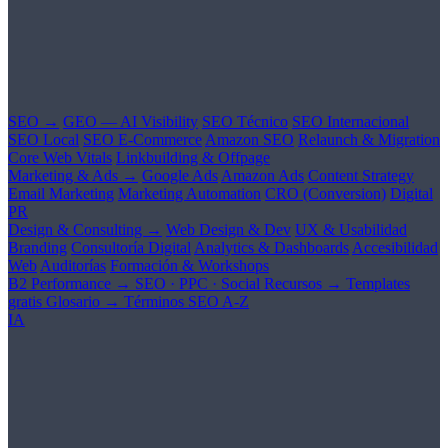
SEO →
GEO — AI Visibility
SEO Técnico
SEO Internacional
SEO Local
SEO E-Commerce
Amazon SEO
Relaunch & Migration
Core Web Vitals
Linkbuilding & Offpage
Marketing & Ads →
Google Ads
Amazon Ads
Content Strategy
Email Marketing
Marketing Automation
CRO (Conversion)
Digital
PR
Design & Consulting →
Web Design & Dev
UX & Usabilidad
Branding
Consultoría Digital
Analytics & Dashboards
Accesibilidad
Web
Auditorías
Formación & Workshops
B2 Performance →
SEO · PPC · Social
Recursos →
Templates
gratis
Glosario →
Términos SEO A-Z
IA