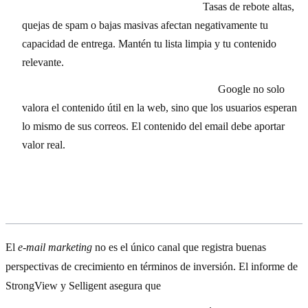
Descuidar la reputación del remitente:
Tasas de rebote altas,
quejas de spam o bajas masivas afectan negativamente tu
capacidad de entrega. Mantén tu lista limpia y tu contenido
relevante.
No adaptarse a Helpful Content Updates:
Google no solo
valora el contenido útil en la web, sino que los usuarios esperan
lo mismo de sus correos. El contenido del email debe aportar
valor real.
Otros canales en auge
El
e-mail marketing
no es el único canal que registra buenas
perspectivas de crecimiento en términos de inversión. El informe de
StrongView y Selligent asegura que
el presupuesto destinado a
redes sociales aumentará un 56,2% este año
.