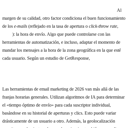
5) Permite seleccionar el momento del envío más adecuado.
Al
margen de su calidad, otro factor condiciona el buen funcionamiento
de los
e-mails
(reflejado en la tasa de apertura o
click-throw rate
,
CTR
): la hora de envío. Algo que puede controlarse con las
herramientas de automatización, e incluso, adaptar el momento de
mandar los mensajes a la hora de la zona geográfica en la que esté
cada usuario. Según un estudio de GetResponse,
las mejores ratios
de apertura de
e-mails
se registran entre las 08:00 h y las 09:00
h y las 15:00 h y las 16:00 h.
Las herramientas de email marketing de 2026 van más allá de las
franjas horarias generales. Utilizan algoritmos de IA para determinar
el «tiempo óptimo de envío» para cada suscriptor individual,
basándose en su historial de aperturas y clics. Esto puede variar
drásticamente de un usuario a otro. Además, la geolocalización