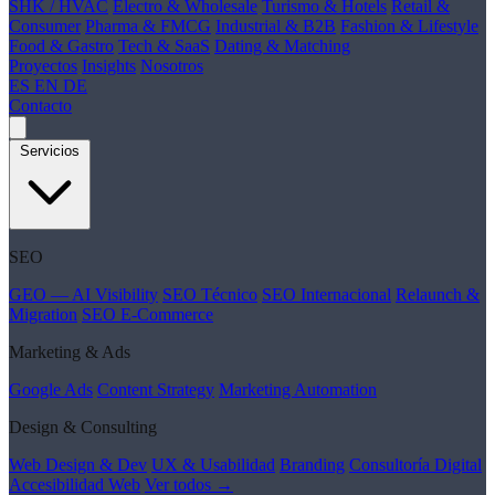
SHK / HVAC
Electro & Wholesale
Turismo & Hotels
Retail &
Consumer
Pharma & FMCG
Industrial & B2B
Fashion & Lifestyle
Food & Gastro
Tech & SaaS
Dating & Matching
Proyectos
Insights
Nosotros
ES
EN
DE
Contacto
Servicios
SEO
GEO — AI Visibility
SEO Técnico
SEO Internacional
Relaunch &
Migration
SEO E-Commerce
Marketing & Ads
Google Ads
Content Strategy
Marketing Automation
Design & Consulting
Web Design & Dev
UX & Usabilidad
Branding
Consultoría Digital
Accesibilidad Web
Ver todos →