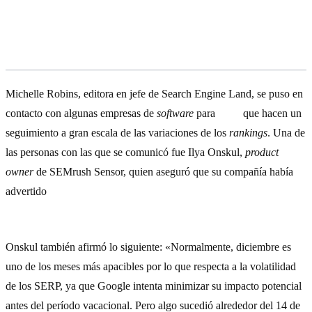
Móviles y Schema.org: en el foco del
cambio
Michelle Robins, editora en jefe de Search Engine Land, se puso en
contacto con algunas empresas de
software
para
SEO
que hacen un
seguimiento a gran escala de las variaciones de los
rankings
. Una de
las personas con las que se comunicó fue Ilya Onskul,
product
owner
de SEMrush Sensor, quien aseguró que su compañía había
advertido
cambios en 15 características de los SERP y en ciertas
páginas de protocolo de transferencia seguro (HTTPS).
Onskul también afirmó lo siguiente: «Normalmente, diciembre es
uno de los meses más apacibles por lo que respecta a la volatilidad
de los SERP, ya que Google intenta minimizar su impacto potencial
antes del período vacacional. Pero algo sucedió alrededor del 14 de