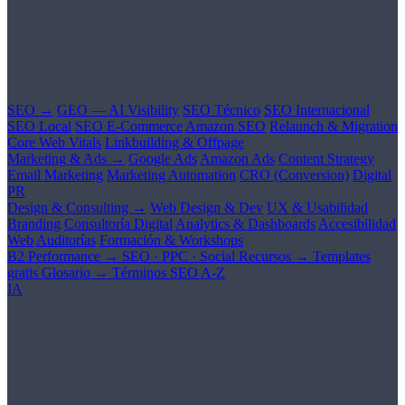
SEO →
GEO — AI Visibility
SEO Técnico
SEO Internacional
SEO Local
SEO E-Commerce
Amazon SEO
Relaunch & Migration
Core Web Vitals
Linkbuilding & Offpage
Marketing & Ads →
Google Ads
Amazon Ads
Content Strategy
Email Marketing
Marketing Automation
CRO (Conversion)
Digital
PR
Design & Consulting →
Web Design & Dev
UX & Usabilidad
Branding
Consultoría Digital
Analytics & Dashboards
Accesibilidad
Web
Auditorías
Formación & Workshops
B2 Performance →
SEO · PPC · Social
Recursos →
Templates
gratis
Glosario →
Términos SEO A-Z
IA