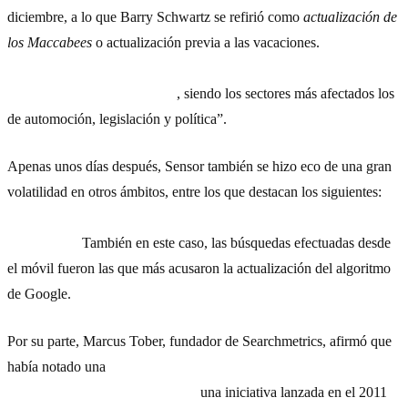
diciembre, a lo que Barry Schwartz se refirió como
actualización de
los Maccabees
o actualización previa a las vacaciones.
Sensor
detectó la mayor volatilidad de SERP en dispositivos móviles en
la mayoría de las categorías
, siendo los sectores más afectados los
de automoción, legislación y política”.
Apenas unos días después, Sensor también se hizo eco de una gran
volatilidad en otros ámbitos, entre los que destacan los siguientes:
ocio, ciencias, educación, decoración y jardinería y nuevas
tecnologías.
También en este caso, las búsquedas efectuadas desde
el móvil fueron las que más acusaron la actualización del algoritmo
de Google.
Por su parte, Marcus Tober, fundador de Searchmetrics, afirmó que
había notado una
pérdida de visibilidad por parte de sitios web
no integrados con Schema.org,
una iniciativa lanzada en el 2011