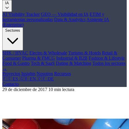
IA
AI Visibility Tracker
GEO — Visibilidad en IA
ETIM y
herramientas personalizadas
Data & Analytics
Asistente IA
(Enterprise)
Sectores
SHK / HVAC
Electro & Wholesale
Turismo & Hotels
Retail &
Consumer
Pharma & FMCG
Industrial & B2B
Fashion & Lifestyle
Food & Gastro
Tech & SaaS
Dating & Matching
Todos los sectores
→
Proyectos
Insights
Nosotros
Recursos
🇪🇸 ES
🇬🇧 EN
🇩🇪 DE
Contacto
29 de diciembre de 2017
10 min lectura
Google confirma actualizaciones en su
algoritmo de clasificación