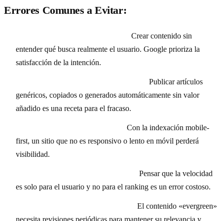
Errores Comunes a Evitar:
Ignorar la intención de búsqueda:
Crear contenido sin
entender qué busca realmente el usuario. Google prioriza la
satisfacción de la intención.
Contenido duplicado o de baja calidad:
Publicar artículos
genéricos, copiados o generados automáticamente sin valor
añadido es una receta para el fracaso.
Descuidar la optimización móvil:
Con la indexación mobile-
first, un sitio que no es responsivo o lento en móvil perderá
visibilidad.
No monitorizar los Core Web Vitals:
Pensar que la velocidad
es solo para el usuario y no para el ranking es un error costoso.
Falta de actualización de contenido:
El contenido «evergreen»
necesita revisiones periódicas para mantener su relevancia y