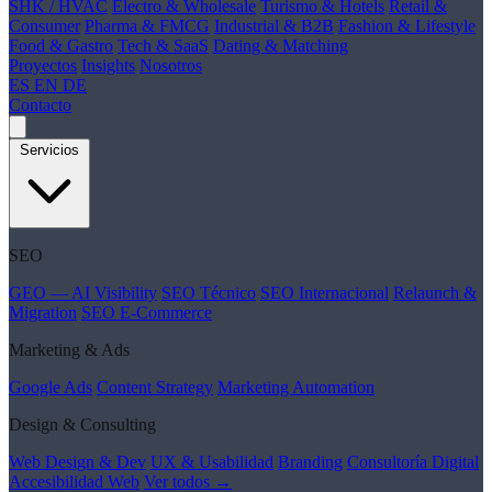
SHK / HVAC
Electro & Wholesale
Turismo & Hotels
Retail &
Consumer
Pharma & FMCG
Industrial & B2B
Fashion & Lifestyle
Food & Gastro
Tech & SaaS
Dating & Matching
Proyectos
Insights
Nosotros
ES
EN
DE
Contacto
Servicios
SEO
GEO — AI Visibility
SEO Técnico
SEO Internacional
Relaunch &
Migration
SEO E-Commerce
Marketing & Ads
Google Ads
Content Strategy
Marketing Automation
Design & Consulting
Web Design & Dev
UX & Usabilidad
Branding
Consultoría Digital
Accesibilidad Web
Ver todos →