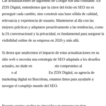
Las actualizaciones de algoritmo de Google son una constante. En
ZDS Digital, entendemos que la clave del éxito en SEO no es
perseguir cada cambio, sino construir una base sólida de calidad,
relevancia y experiencia de usuario. Mantenerse al día con las
mejores prácticas y adaptarse proactivamente a las tendencias, como
la IA conversacional y la privacidad, es fundamental para asegurar la
visibilidad online de su empresa en 2026 y más allá.
Si desea que analicemos el impacto de estas actualizaciones en su
sitio web o necesita una estrategia de SEO adaptada a los desafíos
actuales, no dude en
contactarnos
sin compromiso al
(+34) 654 20
61 16
o al
(+34) 93 532 93 78.
En ZDS Digital, su agencia de
marketing digital en Barcelona, estamos listos para ayudarle a
navegar el complejo mundo del SEO.
¿Necesitas ayuda con tu estrategia?
Nuestro equipo analiza tu situación y te propone un plan