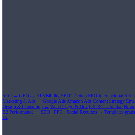
SEO →
GEO — AI Visibility
SEO Técnico
SEO Internacional
SEO 
Marketing & Ads →
Google Ads
Amazon Ads
Content Strategy
Emai
Design & Consulting →
Web Design & Dev
UX & Usabilidad
Brand
B2 Performance →
SEO · PPC · Social
Recursos →
Templates gratis
IA