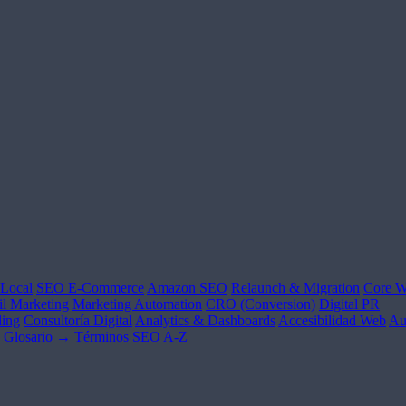
Local
SEO E-Commerce
Amazon SEO
Relaunch & Migration
Core W
l Marketing
Marketing Automation
CRO (Conversion)
Digital PR
ing
Consultoría Digital
Analytics & Dashboards
Accesibilidad Web
Au
Glosario →
Términos SEO A-Z