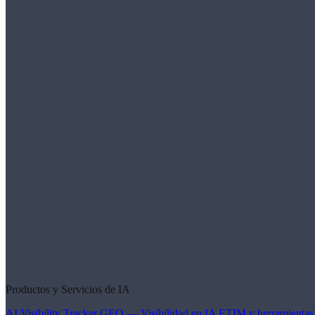
Productos y Servicios de IA
AI Visibility Tracker
GEO — Visibilidad en IA
ETIM y herramientas 