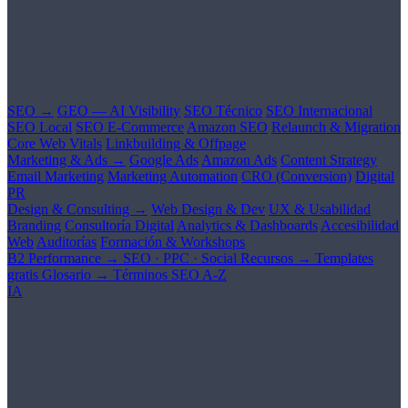
SEO →
GEO — AI Visibility
SEO Técnico
SEO Internacional
SEO Local
SEO E-Commerce
Amazon SEO
Relaunch & Migration
Core Web Vitals
Linkbuilding & Offpage
Marketing & Ads →
Google Ads
Amazon Ads
Content Strategy
Email Marketing
Marketing Automation
CRO (Conversion)
Digital
PR
Design & Consulting →
Web Design & Dev
UX & Usabilidad
Branding
Consultoría Digital
Analytics & Dashboards
Accesibilidad
Web
Auditorías
Formación & Workshops
B2 Performance →
SEO · PPC · Social
Recursos →
Templates
gratis
Glosario →
Términos SEO A-Z
IA