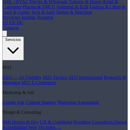
SHK / HVAC
Electro & Wholesale
Turismo & Hotels
Retail &
Consumer
Pharma & FMCG
Industrial & B2B
Fashion & Lifestyle
Food & Gastro
Tech & SaaS
Dating & Matching
Proyectos
Insights
Nosotros
ES
EN
DE
Contacto
Servicios
SEO
GEO — AI Visibility
SEO Técnico
SEO Internacional
Relaunch &
Migration
SEO E-Commerce
Marketing & Ads
Google Ads
Content Strategy
Marketing Automation
Design & Consulting
Web Design & Dev
UX & Usabilidad
Branding
Consultoría Digital
Accesibilidad Web
Ver todos →