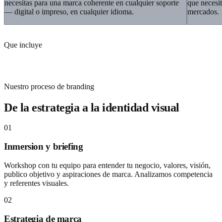
necesitas para una marca coherente en cualquier soporte
que necesi
— digital o impreso, en cualquier idioma.
mercados.
Que incluye
Todo lo que necesitas para una marca solida
Nuestro proceso de branding
De la estrategia a la identidad visual
01
Inmersion y briefing
Workshop con tu equipo para entender tu negocio, valores, visión,
publico objetivo y aspiraciones de marca. Analizamos competencia
y referentes visuales.
02
Estrategia de marca