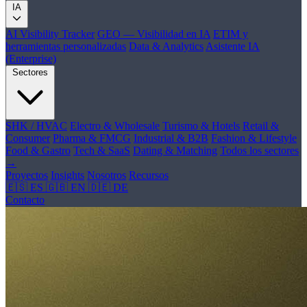
IA
AI Visibility Tracker
GEO — Visibilidad en IA
ETIM y
herramientas personalizadas
Data & Analytics
Asistente IA
(Enterprise)
Sectores
SHK / HVAC
Electro & Wholesale
Turismo & Hotels
Retail &
Consumer
Pharma & FMCG
Industrial & B2B
Fashion & Lifestyle
Food & Gastro
Tech & SaaS
Dating & Matching
Todos los sectores
→
Proyectos
Insights
Nosotros
Recursos
🇪🇸 ES
🇬🇧 EN
🇩🇪 DE
Contacto