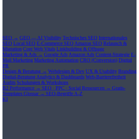
SEO →
GEO — AI Visibility
Technisches SEO
Internationales
SEO
Local SEO
E-Commerce SEO
Amazon SEO
Relaunch &
Migration
Core Web Vitals
Linkbuilding & Offpage
Marketing & Ads →
Google Ads
Amazon Ads
Content-Strategie
E-
Mail Marketing
Marketing Automation
CRO (Conversion)
Digital
PR
Design & Beratung →
Webdesign & Dev
UX & Usability
Branding
Digital-Beratung
Analytics & Dashboards
Web-Barrierefreiheit
Audits
Schulungen & Workshops
B2 Performance →
SEO · PPC · Social
Ressourcen →
Gratis-
Templates
Glossar →
SEO-Begriffe A-Z
KI