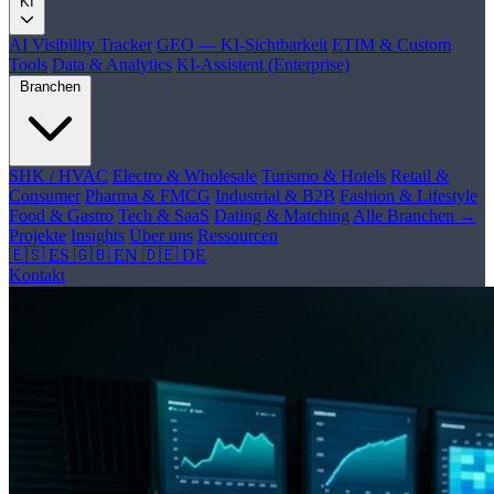
KI
AI Visibility Tracker
GEO — KI-Sichtbarkeit
ETIM & Custom
Tools
Data & Analytics
KI-Assistent (Enterprise)
Branchen
SHK / HVAC
Electro & Wholesale
Turismo & Hotels
Retail &
Consumer
Pharma & FMCG
Industrial & B2B
Fashion & Lifestyle
Food & Gastro
Tech & SaaS
Dating & Matching
Alle Branchen →
Projekte
Insights
Über uns
Ressourcen
🇪🇸 ES
🇬🇧 EN
🇩🇪 DE
Kontakt