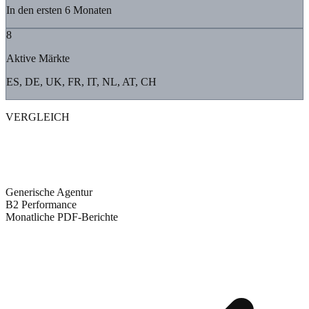
In den ersten 6 Monaten
8
Aktive Märkte
ES, DE, UK, FR, IT, NL, AT, CH
VERGLEICH
Generische PPC-Agentur vs. B2
Performance
Generische Agentur
B2 Performance
Monatliche PDF-Berichte