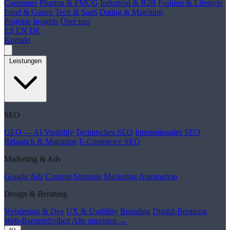
Consumer
Pharma & FMCG
Industrial & B2B
Fashion & Lifestyle
Food & Gastro
Tech & SaaS
Dating & Matching
Projekte
Insights
Über uns
ES
EN
DE
Kontakt
Leistungen
SEO
GEO — AI Visibility
Technisches SEO
Internationales SEO
Relaunch & Migration
E-Commerce SEO
Marketing & Ads
Google Ads
Content-Strategie
Marketing Automation
Design & Beratung
Webdesign & Dev
UX & Usability
Branding
Digital-Beratung
Web-Barrierefreiheit
Alle anzeigen →