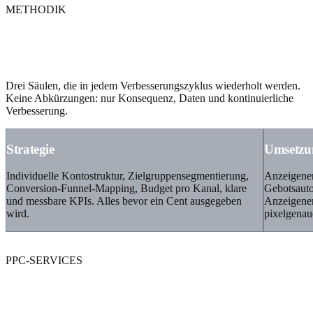
METHODIK
Strategie. Umsetzung.
Optimierung.
Drei Säulen, die in jedem Verbesserungszyklus wiederholt werden.
Keine Abkürzungen: nur Konsequenz, Daten und kontinuierliche
Verbesserung.
Strategie
Umsetzu
Individuelle Kontostruktur, Zielgruppensegmentierung,
Anzeigener
Conversion-Funnel-Mapping, Budget pro Kanal, klare
Gebotsauto
und messbare KPIs. Alles bevor ein Cent ausgegeben
Anzeigener
wird.
pixelgenau
PPC-SERVICES
Alles, was unser
PPC-Service umfasst