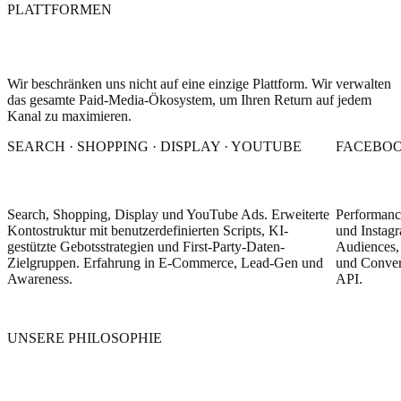
PLATTFORMEN
Alpecin
ZGONC
Master Regale
Multiplattform-Expertise
Zander
MEININGER
Wir beschränken uns nicht auf eine einzige Plattform. Wir verwalten
SX Festival
das gesamte Paid-Media-Ökosystem, um Ihren Return auf jedem
Dreamlove
Kanal zu maximieren.
SEARCH · SHOPPING · DISPLAY · YOUTUBE
FACEBOO
Google Ads
Meta Ad
Search, Shopping, Display und YouTube Ads. Erweiterte
Performanc
Kontostruktur mit benutzerdefinierten Scripts, KI-
und Instag
gestützte Gebotsstrategien und First-Party-Daten-
Audiences, 
Zielgruppen. Erfahrung in E-Commerce, Lead-Gen und
und Conver
Awareness.
API.
UNSERE PHILOSOPHIE
Wir sind keine PPC-Agentur. Wir sind
Performance-Ingenieure.