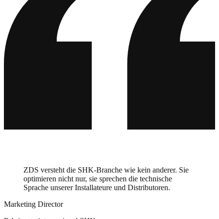
Iberostar
Barceló
Villeroy & Boch
ABUS
HolzLand
Master Regale
auto europe
Balluff
ZGONC
bypillow
ZDS versteht die SHK-Branche wie kein anderer. Sie
optimieren nicht nur, sie sprechen die technische
Sprache unserer Installateure und Distributoren.
Marketing Director