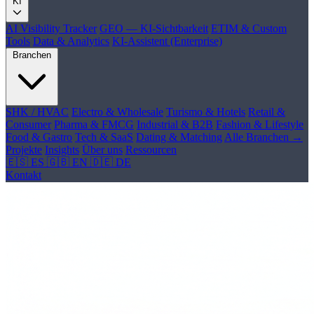
KI
AI Visibility Tracker
GEO — KI-Sichtbarkeit
ETIM & Custom
Tools
Data & Analytics
KI-Assistent (Enterprise)
Branchen
SHK / HVAC
Electro & Wholesale
Turismo & Hotels
Retail &
Consumer
Pharma & FMCG
Industrial & B2B
Fashion & Lifestyle
Food & Gastro
Tech & SaaS
Dating & Matching
Alle Branchen →
Projekte
Insights
Über uns
Ressourcen
🇪🇸 ES
🇬🇧 EN
🇩🇪 DE
Kontakt