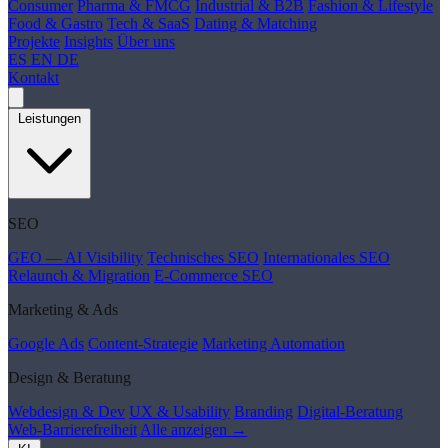
Consumer
Pharma & FMCG
Industrial & B2B
Fashion & Lifestyle
Food & Gastro
Tech & SaaS
Dating & Matching
Projekte
Insights
Über uns
ES
EN
DE
Kontakt
Leistungen
SEO
GEO — AI Visibility
Technisches SEO
Internationales SEO
Relaunch & Migration
E-Commerce SEO
Marketing & Ads
Google Ads
Content-Strategie
Marketing Automation
Design & Beratung
Webdesign & Dev
UX & Usability
Branding
Digital-Beratung
Web-Barrierefreiheit
Alle anzeigen →