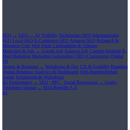
SEO →
GEO — AI Visibility
Technisches SEO
Internationales
SEO
Local SEO
E-Commerce SEO
Amazon SEO
Relaunch &
Migration
Core Web Vitals
Linkbuilding & Offpage
Marketing & Ads →
Google Ads
Amazon Ads
Content-Strategie
E-
Mail Marketing
Marketing Automation
CRO (Conversion)
Digital
PR
Design & Beratung →
Webdesign & Dev
UX & Usability
Branding
Digital-Beratung
Analytics & Dashboards
Web-Barrierefreiheit
Audits
Schulungen & Workshops
B2 Performance →
SEO · PPC · Social
Ressourcen →
Gratis-
Templates
Glossar →
SEO-Begriffe A-Z
KI