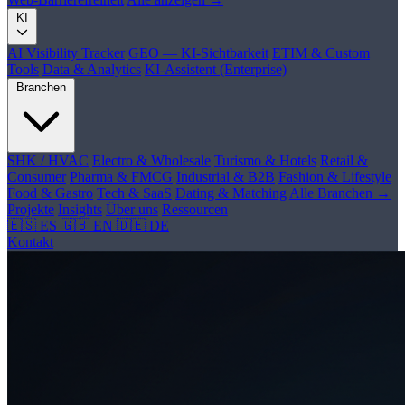
KI
AI Visibility Tracker
GEO — KI-Sichtbarkeit
ETIM & Custom
Tools
Data & Analytics
KI-Assistent (Enterprise)
Branchen
SHK / HVAC
Electro & Wholesale
Turismo & Hotels
Retail &
Consumer
Pharma & FMCG
Industrial & B2B
Fashion & Lifestyle
Food & Gastro
Tech & SaaS
Dating & Matching
Alle Branchen →
Projekte
Insights
Über uns
Ressourcen
🇪🇸 ES
🇬🇧 EN
🇩🇪 DE
Kontakt