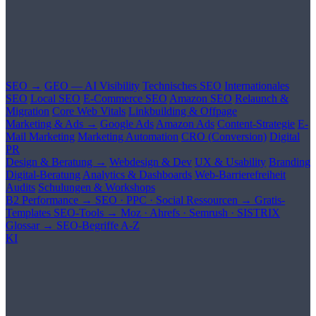
SEO →
GEO — AI Visibility
Technisches SEO
Internationales
SEO
Local SEO
E-Commerce SEO
Amazon SEO
Relaunch &
Migration
Core Web Vitals
Linkbuilding & Offpage
Marketing & Ads →
Google Ads
Amazon Ads
Content-Strategie
E-
Mail Marketing
Marketing Automation
CRO (Conversion)
Digital
PR
Design & Beratung →
Webdesign & Dev
UX & Usability
Branding
Digital-Beratung
Analytics & Dashboards
Web-Barrierefreiheit
Audits
Schulungen & Workshops
B2 Performance →
SEO · PPC · Social
Ressourcen →
Gratis-
Templates
SEO-Tools →
Moz · Ahrefs · Semrush · SISTRIX
Glossar →
SEO-Begriffe A-Z
KI