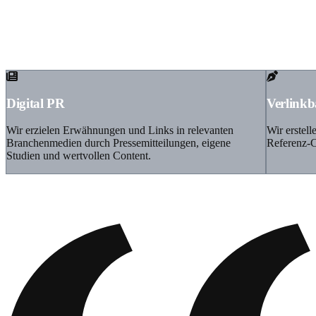
Backlinks bleiben Faktor Nr. 1
Vollständige Linkbuilding-Strategie
Digital PR
Verlinkb
Wir erzielen Erwähnungen und Links in relevanten
Wir erstell
Branchenmedien durch Pressemitteilungen, eigene
Referenz-C
Studien und wertvollen Content.