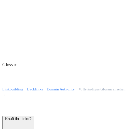
Glossar
Verwandte Begriffe
·
·
·
Linkbuilding
Backlinks
Domain Authority
Vollständiges Glossar ansehen
→
Häufig gestellte Fragen
Kauft ihr Links?