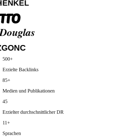
Media Markt
500+
Siemens
Erzielte Backlinks
Lidl
Henkel
85+
Otto
Douglas
Medien und Publikationen
ZGONC
45
Erzielter durchschnittlicher DR
11+
Sprachen