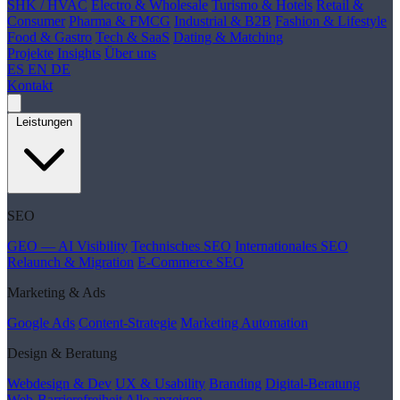
SHK / HVAC
Electro & Wholesale
Turismo & Hotels
Retail &
Consumer
Pharma & FMCG
Industrial & B2B
Fashion & Lifestyle
Food & Gastro
Tech & SaaS
Dating & Matching
Projekte
Insights
Über uns
ES
EN
DE
Kontakt
Leistungen
SEO
GEO — AI Visibility
Technisches SEO
Internationales SEO
Relaunch & Migration
E-Commerce SEO
Marketing & Ads
Google Ads
Content-Strategie
Marketing Automation
Design & Beratung
Webdesign & Dev
UX & Usability
Branding
Digital-Beratung
Web-Barrierefreiheit
Alle anzeigen →