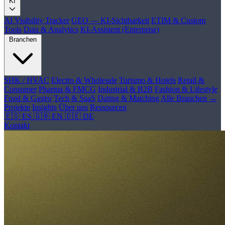
KI
AI Visibility Tracker
GEO — KI-Sichtbarkeit
ETIM & Custom
Tools
Data & Analytics
KI-Assistent (Enterprise)
Branchen
SHK / HVAC
Electro & Wholesale
Turismo & Hotels
Retail &
Consumer
Pharma & FMCG
Industrial & B2B
Fashion & Lifestyle
Food & Gastro
Tech & SaaS
Dating & Matching
Alle Branchen →
Projekte
Insights
Über uns
Ressourcen
🇪🇸 ES
🇬🇧 EN
🇩🇪 DE
Kontakt