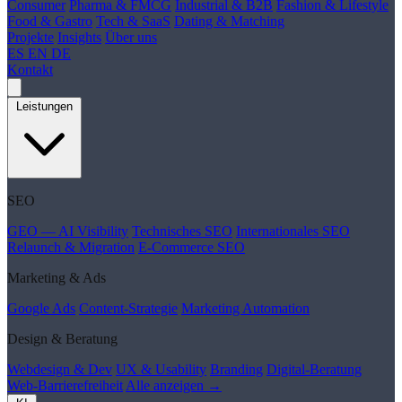
Consumer
Pharma & FMCG
Industrial & B2B
Fashion & Lifestyle
Food & Gastro
Tech & SaaS
Dating & Matching
Projekte
Insights
Über uns
ES
EN
DE
Kontakt
Leistungen
SEO
GEO — AI Visibility
Technisches SEO
Internationales SEO
Relaunch & Migration
E-Commerce SEO
Marketing & Ads
Google Ads
Content-Strategie
Marketing Automation
Design & Beratung
Webdesign & Dev
UX & Usability
Branding
Digital-Beratung
Web-Barrierefreiheit
Alle anzeigen →