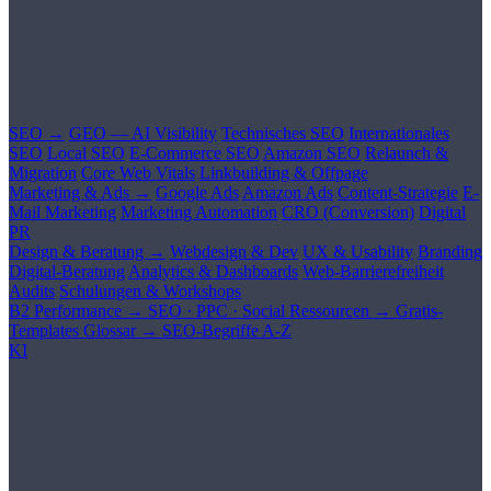
SEO →
GEO — AI Visibility
Technisches SEO
Internationales
SEO
Local SEO
E-Commerce SEO
Amazon SEO
Relaunch &
Migration
Core Web Vitals
Linkbuilding & Offpage
Marketing & Ads →
Google Ads
Amazon Ads
Content-Strategie
E-
Mail Marketing
Marketing Automation
CRO (Conversion)
Digital
PR
Design & Beratung →
Webdesign & Dev
UX & Usability
Branding
Digital-Beratung
Analytics & Dashboards
Web-Barrierefreiheit
Audits
Schulungen & Workshops
B2 Performance →
SEO · PPC · Social
Ressourcen →
Gratis-
Templates
Glossar →
SEO-Begriffe A-Z
KI