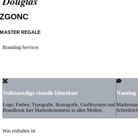
Media Markt
Branding-Services
Siemens
Lidl
Henkel
Identitaet die Grenzen
Otto
und Sprachen ueberwindet
Douglas
ZGONC
Master Regale
Vollstaendige visuelle Identitaet
Naming 
Logo, Farben, Typografie, Ikonografie, Grafiksystem und
Markennam
Brandbook fuer Markenkonsistenz in allen Medien.
Schreibrich
Was enthalten ist