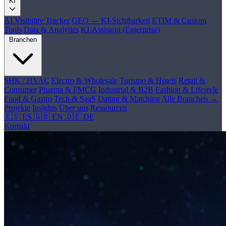
KI
AI Visibility Tracker
GEO — KI-Sichtbarkeit
ETIM & Custom
Tools
Data & Analytics
KI-Assistent (Enterprise)
Branchen
SHK / HVAC
Electro & Wholesale
Turismo & Hotels
Retail &
Consumer
Pharma & FMCG
Industrial & B2B
Fashion & Lifestyle
Food & Gastro
Tech & SaaS
Dating & Matching
Alle Branchen →
Projekte
Insights
Über uns
Ressourcen
🇪🇸 ES
🇬🇧 EN
🇩🇪 DE
Kontakt