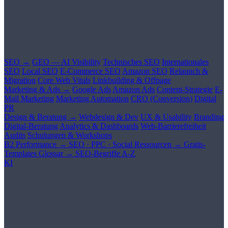
SEO →
GEO — AI Visibility
Technisches SEO
Internationales
SEO
Local SEO
E-Commerce SEO
Amazon SEO
Relaunch &
Migration
Core Web Vitals
Linkbuilding & Offpage
Marketing & Ads →
Google Ads
Amazon Ads
Content-Strategie
E-
Mail Marketing
Marketing Automation
CRO (Conversion)
Digital
PR
Design & Beratung →
Webdesign & Dev
UX & Usability
Branding
Digital-Beratung
Analytics & Dashboards
Web-Barrierefreiheit
Audits
Schulungen & Workshops
B2 Performance →
SEO · PPC · Social
Ressourcen →
Gratis-
Templates
Glossar →
SEO-Begriffe A-Z
KI