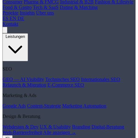
Consumer
Pharma & FMCG
Industrial & B2B
Fashion & Lifestyle
Food & Gastro
Tech & SaaS
Dating & Matching
Projekte
Insights
Über uns
ES
EN
DE
Kontakt
Leistungen
SEO
GEO — AI Visibility
Technisches SEO
Internationales SEO
Relaunch & Migration
E-Commerce SEO
Marketing & Ads
Google Ads
Content-Strategie
Marketing Automation
Design & Beratung
Webdesign & Dev
UX & Usability
Branding
Digital-Beratung
Web-Barrierefreiheit
Alle anzeigen →