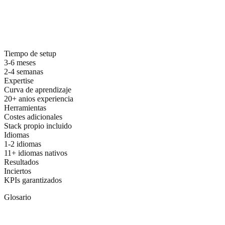
Por que elegir ZDS para seo internacional
Tiempo de setup
3-6 meses
2-4 semanas
Expertise
Curva de aprendizaje
20+ anios experiencia
Herramientas
Costes adicionales
Stack propio incluido
Idiomas
1-2 idiomas
11+ idiomas nativos
Resultados
Inciertos
KPIs garantizados
Glosario
Terminos relacionados