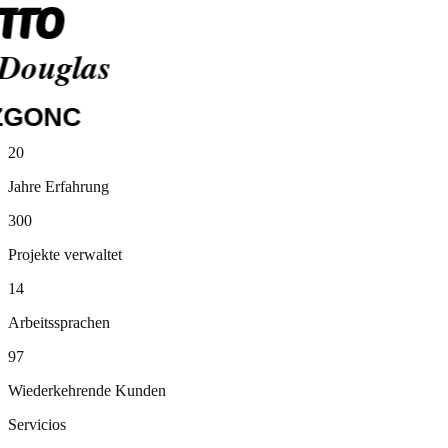
Media Markt
20
Siemens
Jahre Erfahrung
Lidl
Henkel
300
Otto
Douglas
Projekte verwaltet
ZGONC
14
Arbeitssprachen
97
Wiederkehrende Kunden
Servicios