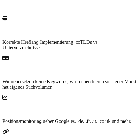
SEO das Grenzen ueberschreitet
Hreflang & mehrsprachige Architektur
Korrekte Hreflang-Implementierung, ccTLDs vs
Unterverzeichnisse.
Native Keywords pro Markt
Wir uebersetzen keine Keywords, wir recherchieren sie. Jeder Markt
hat eigenes Suchvolumen.
Multi-Laender-Rankings
Positionsmonitoring ueber Google.es, .de, .fr, .it, .co.uk und mehr.