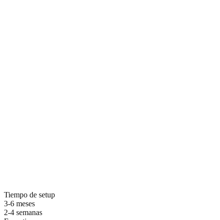
Por que elegir ZDS para training
Tiempo de setup
3-6 meses
2-4 semanas