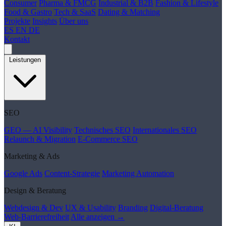
Consumer
Pharma & FMCG
Industrial & B2B
Fashion & Lifestyle
Food & Gastro
Tech & SaaS
Dating & Matching
Projekte
Insights
Über uns
ES
EN
DE
Kontakt
Leistungen
SEO
GEO — AI Visibility
Technisches SEO
Internationales SEO
Relaunch & Migration
E-Commerce SEO
Marketing & Ads
Google Ads
Content-Strategie
Marketing Automation
Design & Beratung
Webdesign & Dev
UX & Usability
Branding
Digital-Beratung
Web-Barrierefreiheit
Alle anzeigen →