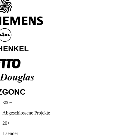
Media Markt
300+
Siemens
Abgeschlossene Projekte
Lidl
Henkel
20+
Otto
Douglas
Laender
ZGONC