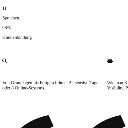
11+
Sprachen
98%
Kundenbindung
Schulungsprogramme
SEO fuer interne Teams
KI & GE
Von Grundlagen bis Fortgeschritten. 2 intensive Tage
Wie man KI
oder 8 Online-Sessions.
Visibility,