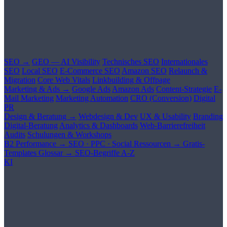
SEO →
GEO — AI Visibility
Technisches SEO
Internationales
SEO
Local SEO
E-Commerce SEO
Amazon SEO
Relaunch &
Migration
Core Web Vitals
Linkbuilding & Offpage
Marketing & Ads →
Google Ads
Amazon Ads
Content-Strategie
E-
Mail Marketing
Marketing Automation
CRO (Conversion)
Digital
PR
Design & Beratung →
Webdesign & Dev
UX & Usability
Branding
Digital-Beratung
Analytics & Dashboards
Web-Barrierefreiheit
Audits
Schulungen & Workshops
B2 Performance →
SEO · PPC · Social
Ressourcen →
Gratis-
Templates
Glossar →
SEO-Begriffe A-Z
KI