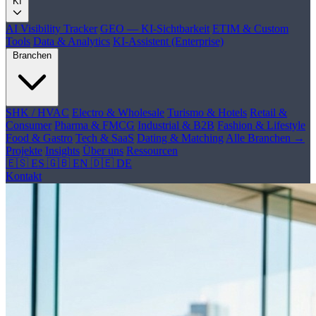
KI
AI Visibility Tracker
GEO — KI-Sichtbarkeit
ETIM & Custom
Tools
Data & Analytics
KI-Assistent (Enterprise)
Branchen
SHK / HVAC
Electro & Wholesale
Turismo & Hotels
Retail &
Consumer
Pharma & FMCG
Industrial & B2B
Fashion & Lifestyle
Food & Gastro
Tech & SaaS
Dating & Matching
Alle Branchen →
Projekte
Insights
Über uns
Ressourcen
🇪🇸 ES
🇬🇧 EN
🇩🇪 DE
Kontakt