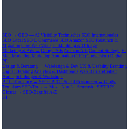
SEO →
GEO — AI Visibility
Technisches SEO
Internationales
SEO
Local SEO
E-Commerce SEO
Amazon SEO
Relaunch &
Migration
Core Web Vitals
Linkbuilding & Offpage
Marketing & Ads →
Google Ads
Amazon Ads
Content-Strategie
E-
Mail Marketing
Marketing Automation
CRO (Conversion)
Digital
PR
Design & Beratung →
Webdesign & Dev
UX & Usability
Branding
Digital-Beratung
Analytics & Dashboards
Web-Barrierefreiheit
Audits
Schulungen & Workshops
B2 Performance →
SEO · PPC · Social
Ressourcen →
Gratis-
Templates
SEO-Tools →
Moz · Ahrefs · Semrush · SISTRIX
Glossar →
SEO-Begriffe A-Z
KI