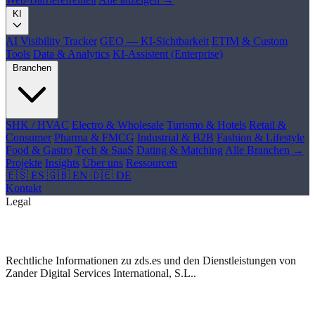
KI
AI Visibility Tracker
GEO — KI-Sichtbarkeit
ETIM & Custom
Tools
Data & Analytics
KI-Assistent (Enterprise)
Branchen
SHK / HVAC
Electro & Wholesale
Turismo & Hotels
Retail &
Consumer
Pharma & FMCG
Industrial & B2B
Fashion & Lifestyle
Food & Gastro
Tech & SaaS
Dating & Matching
Alle Branchen →
Projekte
Insights
Über uns
Ressourcen
🇪🇸 ES
🇬🇧 EN
🇩🇪 DE
Kontakt
Legal
Impressum
Rechtliche Informationen zu zds.es und den Dienstleistungen von
Zander Digital Services International, S.L..
Identifikation