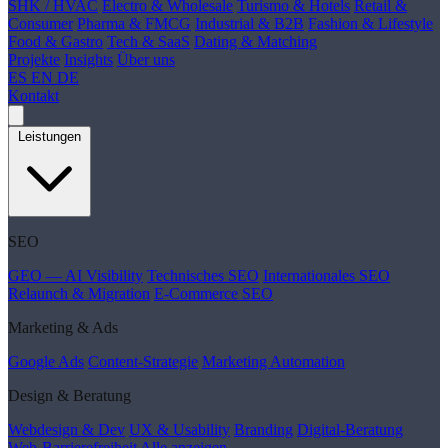
SHK / HVAC
Electro & Wholesale
Turismo & Hotels
Retail &
Consumer
Pharma & FMCG
Industrial & B2B
Fashion & Lifestyle
Food & Gastro
Tech & SaaS
Dating & Matching
Projekte
Insights
Über uns
ES
EN
DE
Kontakt
Leistungen
SEO
GEO — AI Visibility
Technisches SEO
Internationales SEO
Relaunch & Migration
E-Commerce SEO
Marketing & Ads
Google Ads
Content-Strategie
Marketing Automation
Design & Beratung
Webdesign & Dev
UX & Usability
Branding
Digital-Beratung
Web-Barrierefreiheit
Alle anzeigen →