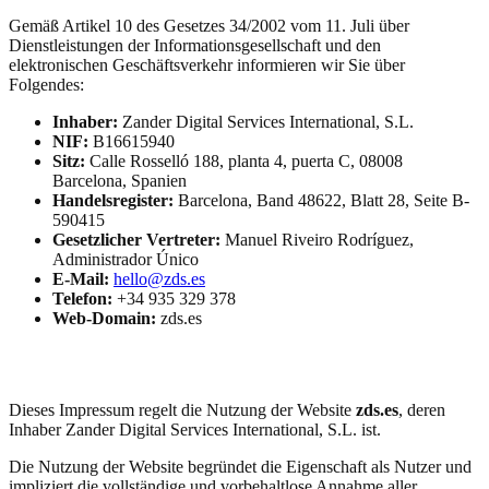
Gemäß Artikel 10 des Gesetzes 34/2002 vom 11. Juli über
Dienstleistungen der Informationsgesellschaft und den
elektronischen Geschäftsverkehr informieren wir Sie über
Folgendes:
Inhaber:
Zander Digital Services International, S.L.
NIF:
B16615940
Sitz:
Calle Rosselló 188, planta 4, puerta C, 08008
Barcelona, Spanien
Handelsregister:
Barcelona, Band 48622, Blatt 28, Seite B-
590415
Gesetzlicher Vertreter:
Manuel Riveiro Rodríguez,
Administrador Único
E-Mail:
hello@zds.es
Telefon:
+34 935 329 378
Web-Domain:
zds.es
Zweck
Dieses Impressum regelt die Nutzung der Website
zds.es
, deren
Inhaber Zander Digital Services International, S.L. ist.
Die Nutzung der Website begründet die Eigenschaft als Nutzer und
impliziert die vollständige und vorbehaltlose Annahme aller