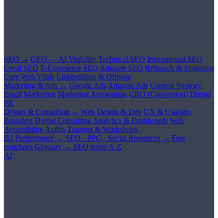
SEO →
GEO — AI Visibility
Technical SEO
International SEO
Local SEO
E-Commerce SEO
Amazon SEO
Relaunch & Migration
Core Web Vitals
Linkbuilding & Offpage
Marketing & Ads →
Google Ads
Amazon Ads
Content Strategy
Email Marketing
Marketing Automation
CRO (Conversion)
Digital
PR
Design & Consulting →
Web Design & Dev
UX & Usability
Branding
Digital Consulting
Analytics & Dashboards
Web
Accessibility
Audits
Training & Workshops
B2 Performance →
SEO · PPC · Social
Resources →
Free
templates
Glossary →
SEO terms A-Z
AI