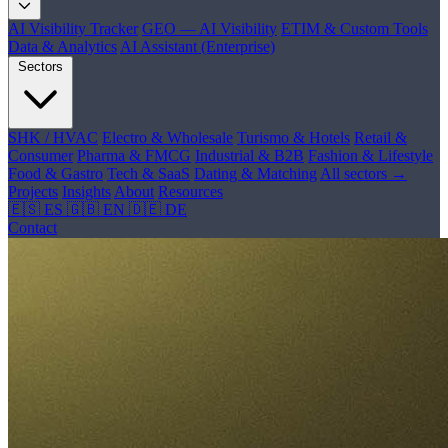
AI Visibility Tracker
GEO — AI Visibility
ETIM & Custom Tools
Data & Analytics
AI Assistant (Enterprise)
Sectors
SHK / HVAC
Electro & Wholesale
Turismo & Hotels
Retail &
Consumer
Pharma & FMCG
Industrial & B2B
Fashion & Lifestyle
Food & Gastro
Tech & SaaS
Dating & Matching
All sectors →
Projects
Insights
About
Resources
🇪🇸 ES
🇬🇧 EN
🇩🇪 DE
Contact