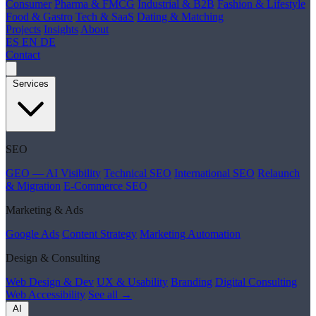
Consumer
Pharma & FMCG
Industrial & B2B
Fashion & Lifestyle
Food & Gastro
Tech & SaaS
Dating & Matching
Projects
Insights
About
ES
EN
DE
Contact
Services
SEO
GEO — AI Visibility
Technical SEO
International SEO
Relaunch
& Migration
E-Commerce SEO
Marketing & Ads
Google Ads
Content Strategy
Marketing Automation
Design & Consulting
Web Design & Dev
UX & Usability
Branding
Digital Consulting
Web Accessibility
See all →
AI