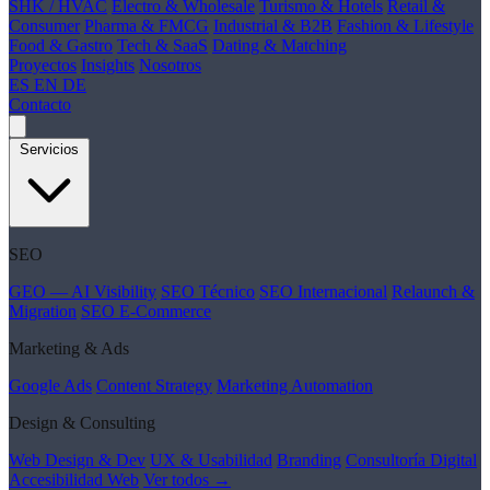
SHK / HVAC
Electro & Wholesale
Turismo & Hotels
Retail &
Consumer
Pharma & FMCG
Industrial & B2B
Fashion & Lifestyle
Food & Gastro
Tech & SaaS
Dating & Matching
Proyectos
Insights
Nosotros
ES
EN
DE
Contacto
Servicios
SEO
GEO — AI Visibility
SEO Técnico
SEO Internacional
Relaunch &
Migration
SEO E-Commerce
Marketing & Ads
Google Ads
Content Strategy
Marketing Automation
Design & Consulting
Web Design & Dev
UX & Usabilidad
Branding
Consultoría Digital
Accesibilidad Web
Ver todos →