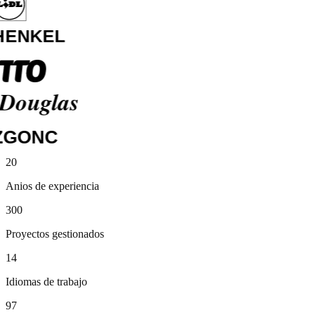
Media Markt
20
Siemens
Anios de experiencia
Lidl
Henkel
300
Otto
Douglas
Proyectos gestionados
ZGONC
14
Idiomas de trabajo
97