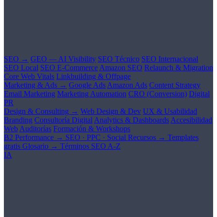
SEO →
GEO — AI Visibility
SEO Técnico
SEO Internacional
SEO Local
SEO E-Commerce
Amazon SEO
Relaunch & Migration
Core Web Vitals
Linkbuilding & Offpage
Marketing & Ads →
Google Ads
Amazon Ads
Content Strategy
Email Marketing
Marketing Automation
CRO (Conversion)
Digital
PR
Design & Consulting →
Web Design & Dev
UX & Usabilidad
Branding
Consultoría Digital
Analytics & Dashboards
Accesibilidad
Web
Auditorías
Formación & Workshops
B2 Performance →
SEO · PPC · Social
Recursos →
Templates
gratis
Glosario →
Términos SEO A-Z
IA