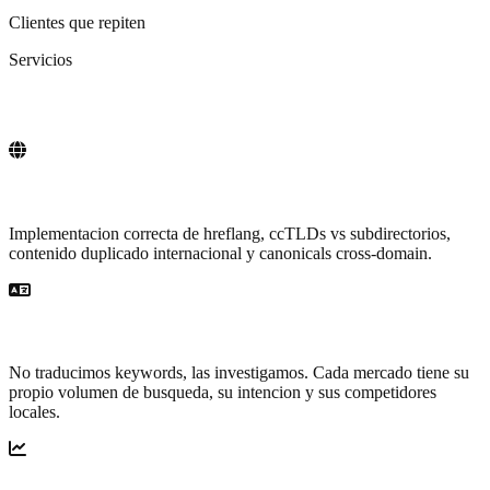
Clientes que repiten
Servicios
SEO que cruza fronteras
Hreflang y arquitectura multi-idioma
Implementacion correcta de hreflang, ccTLDs vs subdirectorios,
contenido duplicado internacional y canonicals cross-domain.
Keywords nativos por mercado
No traducimos keywords, las investigamos. Cada mercado tiene su
propio volumen de busqueda, su intencion y sus competidores
locales.