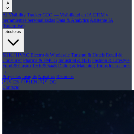
IA
AI Visibility Tracker
GEO — Visibilidad en IA
ETIM y
herramientas personalizadas
Data & Analytics
Asistente IA
(Enterprise)
Sectores
SHK / HVAC
Electro & Wholesale
Turismo & Hotels
Retail &
Consumer
Pharma & FMCG
Industrial & B2B
Fashion & Lifestyle
Food & Gastro
Tech & SaaS
Dating & Matching
Todos los sectores
→
Proyectos
Insights
Nosotros
Recursos
🇪🇸 ES
🇬🇧 EN
🇩🇪 DE
Contacto