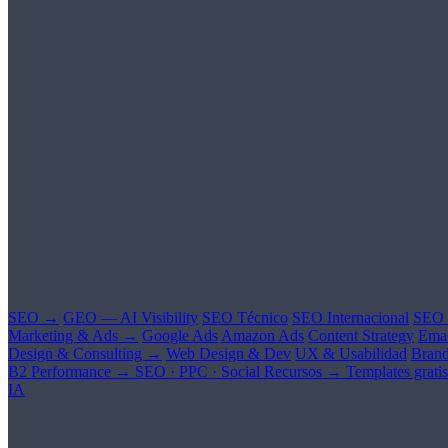
SEO →
GEO — AI Visibility
SEO Técnico
SEO Internacional
SEO 
Marketing & Ads →
Google Ads
Amazon Ads
Content Strategy
Emai
Design & Consulting →
Web Design & Dev
UX & Usabilidad
Brand
B2 Performance →
SEO · PPC · Social
Recursos →
Templates gratis
IA