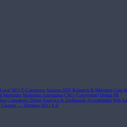
Local
SEO E-Commerce
Amazon SEO
Relaunch & Migration
Core W
l Marketing
Marketing Automation
CRO (Conversion)
Digital PR
ing
Consultoría Digital
Analytics & Dashboards
Accesibilidad Web
Au
Glosario →
Términos SEO A-Z