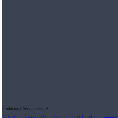
Productos y Servicios de IA
AI Visibility Tracker
GEO — Visibilidad en IA
ETIM y herramientas 