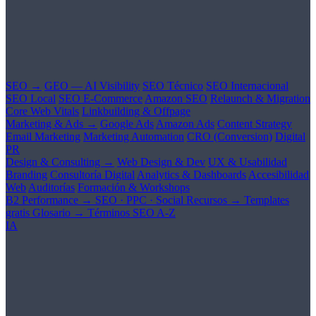
SEO →
GEO — AI Visibility
SEO Técnico
SEO Internacional
SEO Local
SEO E-Commerce
Amazon SEO
Relaunch & Migration
Core Web Vitals
Linkbuilding & Offpage
Marketing & Ads →
Google Ads
Amazon Ads
Content Strategy
Email Marketing
Marketing Automation
CRO (Conversion)
Digital
PR
Design & Consulting →
Web Design & Dev
UX & Usabilidad
Branding
Consultoría Digital
Analytics & Dashboards
Accesibilidad
Web
Auditorías
Formación & Workshops
B2 Performance →
SEO · PPC · Social
Recursos →
Templates
gratis
Glosario →
Términos SEO A-Z
IA