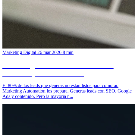
Marketing Digital
26 mar 2026
8 min
Marketing Automation: de visitante a
cliente en piloto automatico
El 80% de los leads que generas no estan listos para comprar.
Marketing Automation los prepara. Generas leads con SEO, Google
Ads y contenido. Pero la mayoria n...