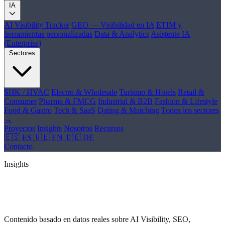
IA
AI Visibility Tracker
GEO — Visibilidad en IA
ETIM y
herramientas personalizadas
Data & Analytics
Asistente IA
(Enterprise)
Sectores
SHK / HVAC
Electro & Wholesale
Turismo & Hotels
Retail &
Consumer
Pharma & FMCG
Industrial & B2B
Fashion & Lifestyle
Food & Gastro
Tech & SaaS
Dating & Matching
Todos los sectores
→
Proyectos
Insights
Nosotros
Recursos
🇪🇸 ES
🇬🇧 EN
🇩🇪 DE
Contacto
Insights
Ideas, tendencias y
casos reales
Contenido basado en datos reales sobre AI Visibility, SEO,