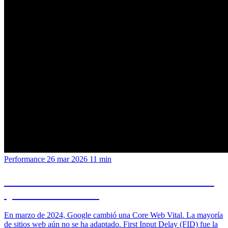
Performance
26 mar 2026
11 min
INP vs FID: el cambio de Core Web Vitals
que nadie vio venir
En marzo de 2024, Google cambió una Core Web Vital. La mayoría
de sitios web aún no se ha adaptado. First Input Delay (FID) fue la