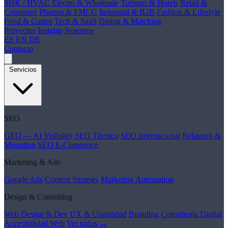
SHK / HVAC
Electro & Wholesale
Turismo & Hotels
Retail &
Consumer
Pharma & FMCG
Industrial & B2B
Fashion & Lifestyle
Food & Gastro
Tech & SaaS
Dating & Matching
Proyectos
Insights
Nosotros
ES
EN
DE
Contacto
Servicios
SEO
GEO — AI Visibility
SEO Técnico
SEO Internacional
Relaunch &
Migration
SEO E-Commerce
Marketing & Ads
Google Ads
Content Strategy
Marketing Automation
Design & Consulting
Web Design & Dev
UX & Usabilidad
Branding
Consultoría Digital
Accesibilidad Web
Ver todos →