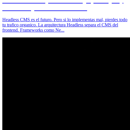
nuestra experiencia con Astro
Headless CMS es el futuro. Pero si lo implementas mal, pierdes todo
tu trafico organico. La arquitectura Headless separa el CMS del
frontend. Frameworks como Ne...