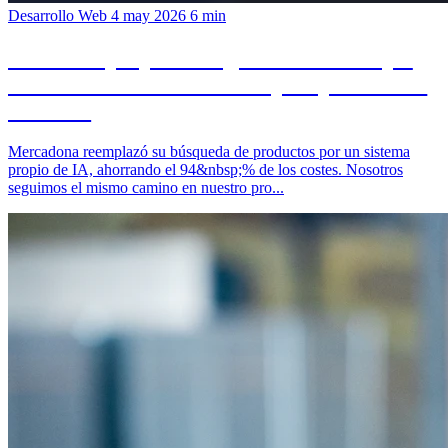
Desarrollo Web
4 may 2026
6 min
Buscador propio en lugar de SaaS: lo que
construimos en nuestro shop de pruebas en
24 horas
Mercadona reemplazó su búsqueda de productos por un sistema
propio de IA, ahorrando el 94&nbsp;% de los costes. Nosotros
seguimos el mismo camino en nuestro pro...