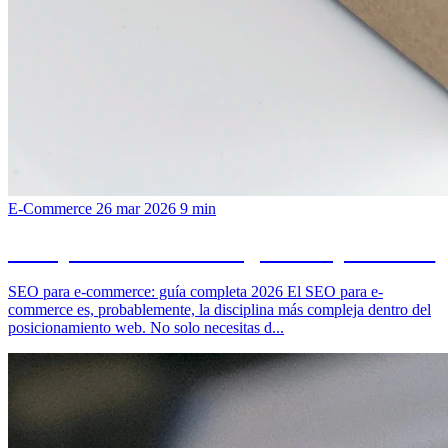
E-Commerce
26 mar 2026
9 min
SEO para e-commerce: guia completa 2026
SEO para e-commerce: guía completa 2026 El SEO para e-
commerce es, probablemente, la disciplina más compleja dentro del
posicionamiento web. No solo necesitas d...