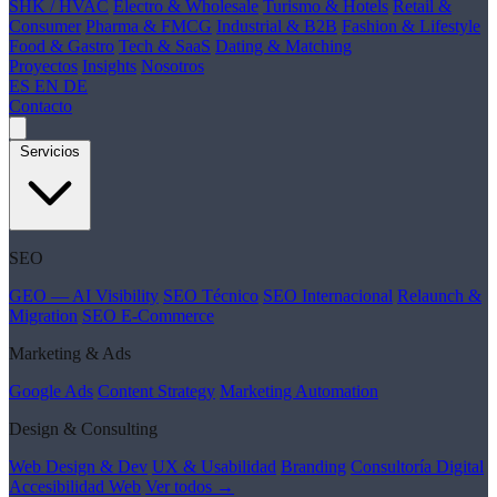
SHK / HVAC
Electro & Wholesale
Turismo & Hotels
Retail &
Consumer
Pharma & FMCG
Industrial & B2B
Fashion & Lifestyle
Food & Gastro
Tech & SaaS
Dating & Matching
Proyectos
Insights
Nosotros
ES
EN
DE
Contacto
Servicios
SEO
GEO — AI Visibility
SEO Técnico
SEO Internacional
Relaunch &
Migration
SEO E-Commerce
Marketing & Ads
Google Ads
Content Strategy
Marketing Automation
Design & Consulting
Web Design & Dev
UX & Usabilidad
Branding
Consultoría Digital
Accesibilidad Web
Ver todos →