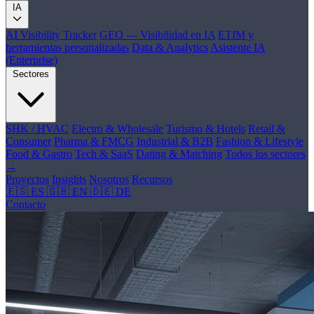
IA
AI Visibility Tracker
GEO — Visibilidad en IA
ETIM y
herramientas personalizadas
Data & Analytics
Asistente IA
(Enterprise)
Sectores
SHK / HVAC
Electro & Wholesale
Turismo & Hotels
Retail &
Consumer
Pharma & FMCG
Industrial & B2B
Fashion & Lifestyle
Food & Gastro
Tech & SaaS
Dating & Matching
Todos los sectores
→
Proyectos
Insights
Nosotros
Recursos
🇪🇸 ES
🇬🇧 EN
🇩🇪 DE
Contacto