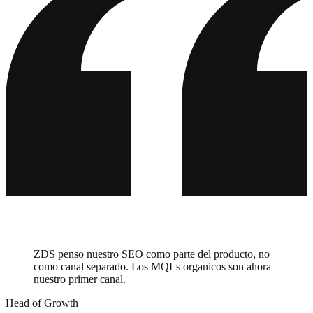
Geberit
CEWE
Galeria
Iberostar
Barceló
Villeroy & Boch
ABUS
HolzLand
Master Regale
auto europe
Balluff
ZGONC
bypillow
ZDS penso nuestro SEO como parte del producto, no
como canal separado. Los MQLs organicos son ahora
nuestro primer canal.
Head of Growth