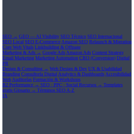
SEO →
GEO — AI Visibility
SEO Técnico
SEO Internacional
SEO Local
SEO E-Commerce
Amazon SEO
Relaunch & Migration
Core Web Vitals
Linkbuilding & Offpage
Marketing & Ads →
Google Ads
Amazon Ads
Content Strategy
Email Marketing
Marketing Automation
CRO (Conversion)
Digital
PR
Design & Consulting →
Web Design & Dev
UX & Usabilidad
Branding
Consultoría Digital
Analytics & Dashboards
Accesibilidad
Web
Auditorías
Formación & Workshops
B2 Performance →
SEO · PPC · Social
Recursos →
Templates
gratis
Glosario →
Términos SEO A-Z
IA