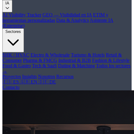
IA
AI Visibility Tracker
GEO — Visibilidad en IA
ETIM y
herramientas personalizadas
Data & Analytics
Asistente IA
(Enterprise)
Sectores
SHK / HVAC
Electro & Wholesale
Turismo & Hotels
Retail &
Consumer
Pharma & FMCG
Industrial & B2B
Fashion & Lifestyle
Food & Gastro
Tech & SaaS
Dating & Matching
Todos los sectores
→
Proyectos
Insights
Nosotros
Recursos
🇪🇸 ES
🇬🇧 EN
🇩🇪 DE
Contacto