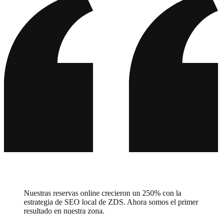
Geberit
CEWE
Galeria
Iberostar
Barceló
Villeroy & Boch
ABUS
HolzLand
Master Regale
auto europe
Balluff
ZGONC
bypillow
Nuestras reservas online crecieron un 250% con la
estrategia de SEO local de ZDS. Ahora somos el primer
resultado en nuestra zona.