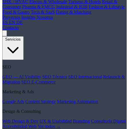
SHK / HVAC
Electro & Wholesale
Turismo & Hotels
Retail &
Consumer
Pharma & FMCG
Industrial & B2B
Fashion & Lifestyle
Food & Gastro
Tech & SaaS
Dating & Matching
Proyectos
Insights
Nosotros
ES
EN
DE
Contacto
Servicios
SEO
GEO — AI Visibility
SEO Técnico
SEO Internacional
Relaunch &
Migration
SEO E-Commerce
Marketing & Ads
Google Ads
Content Strategy
Marketing Automation
Design & Consulting
Web Design & Dev
UX & Usabilidad
Branding
Consultoría Digital
Accesibilidad Web
Ver todos →