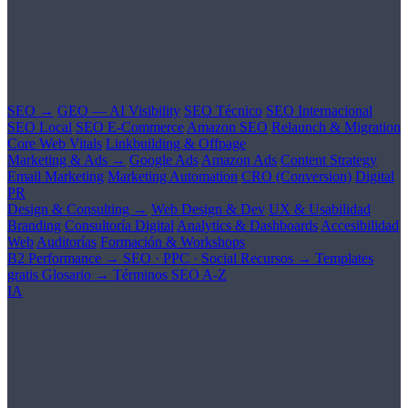
SEO →
GEO — AI Visibility
SEO Técnico
SEO Internacional
SEO Local
SEO E-Commerce
Amazon SEO
Relaunch & Migration
Core Web Vitals
Linkbuilding & Offpage
Marketing & Ads →
Google Ads
Amazon Ads
Content Strategy
Email Marketing
Marketing Automation
CRO (Conversion)
Digital
PR
Design & Consulting →
Web Design & Dev
UX & Usabilidad
Branding
Consultoría Digital
Analytics & Dashboards
Accesibilidad
Web
Auditorías
Formación & Workshops
B2 Performance →
SEO · PPC · Social
Recursos →
Templates
gratis
Glosario →
Términos SEO A-Z
IA