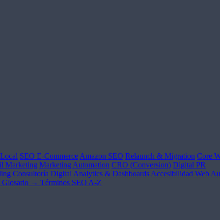
Local
SEO E-Commerce
Amazon SEO
Relaunch & Migration
Core W
l Marketing
Marketing Automation
CRO (Conversion)
Digital PR
ing
Consultoría Digital
Analytics & Dashboards
Accesibilidad Web
Au
Glosario →
Términos SEO A-Z