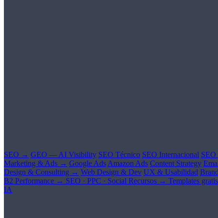
SEO →
GEO — AI Visibility
SEO Técnico
SEO Internacional
SEO 
Marketing & Ads →
Google Ads
Amazon Ads
Content Strategy
Emai
Design & Consulting →
Web Design & Dev
UX & Usabilidad
Brand
B2 Performance →
SEO · PPC · Social
Recursos →
Templates gratis
IA