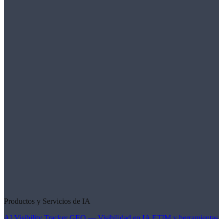
Productos y Servicios de IA
AI Visibility Tracker
GEO — Visibilidad en IA
ETIM y herramientas 