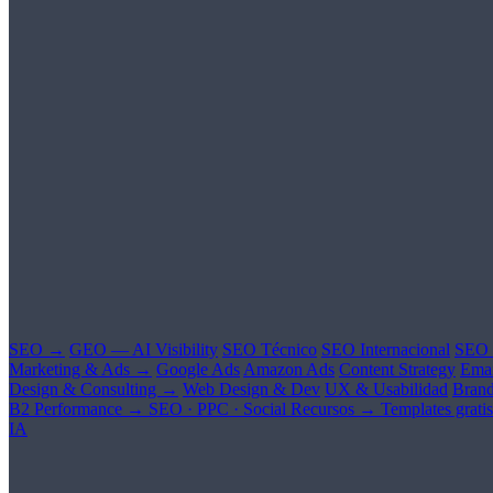
SEO →
GEO — AI Visibility
SEO Técnico
SEO Internacional
SEO 
Marketing & Ads →
Google Ads
Amazon Ads
Content Strategy
Emai
Design & Consulting →
Web Design & Dev
UX & Usabilidad
Brand
B2 Performance →
SEO · PPC · Social
Recursos →
Templates gratis
IA