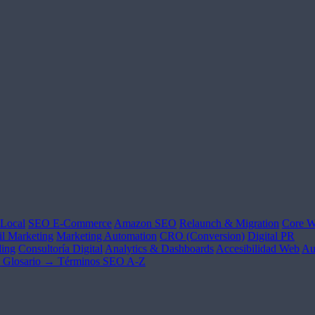
Local
SEO E-Commerce
Amazon SEO
Relaunch & Migration
Core W
l Marketing
Marketing Automation
CRO (Conversion)
Digital PR
ing
Consultoría Digital
Analytics & Dashboards
Accesibilidad Web
Au
Glosario →
Términos SEO A-Z