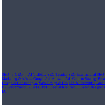
SEO →
GEO — AI Visibility
SEO Técnico
SEO Internacional
SEO 
Marketing & Ads →
Google Ads
Amazon Ads
Content Strategy
Emai
Design & Consulting →
Web Design & Dev
UX & Usabilidad
Brand
B2 Performance →
SEO · PPC · Social
Recursos →
Templates gratis
IA