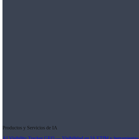
Productos y Servicios de IA
AI Visibility Tracker
GEO — Visibilidad en IA
ETIM y herramientas 