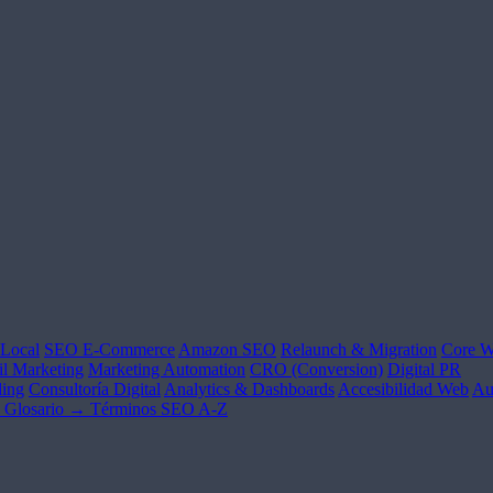
Local
SEO E-Commerce
Amazon SEO
Relaunch & Migration
Core W
l Marketing
Marketing Automation
CRO (Conversion)
Digital PR
ing
Consultoría Digital
Analytics & Dashboards
Accesibilidad Web
Au
Glosario →
Términos SEO A-Z