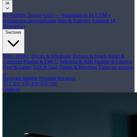
IA
AI Visibility Tracker
GEO — Visibilidad en IA
ETIM y
herramientas personalizadas
Data & Analytics
Asistente IA
(Enterprise)
Sectores
SHK / HVAC
Electro & Wholesale
Turismo & Hotels
Retail &
Consumer
Pharma & FMCG
Industrial & B2B
Fashion & Lifestyle
Food & Gastro
Tech & SaaS
Dating & Matching
Todos los sectores
→
Proyectos
Insights
Nosotros
Recursos
🇪🇸 ES
🇬🇧 EN
🇩🇪 DE
Contacto