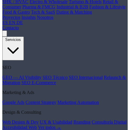
SHK / HVAC
Electro & Wholesale
Turismo & Hotels
Retail &
Consumer
Pharma & FMCG
Industrial & B2B
Fashion & Lifestyle
Food & Gastro
Tech & SaaS
Dating & Matching
Proyectos
Insights
Nosotros
ES
EN
DE
Contacto
Servicios
SEO
GEO — AI Visibility
SEO Técnico
SEO Internacional
Relaunch &
Migration
SEO E-Commerce
Marketing & Ads
Google Ads
Content Strategy
Marketing Automation
Design & Consulting
Web Design & Dev
UX & Usabilidad
Branding
Consultoría Digital
Accesibilidad Web
Ver todos →