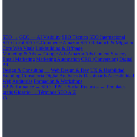
SEO →
GEO — AI Visibility
SEO Técnico
SEO Internacional
SEO Local
SEO E-Commerce
Amazon SEO
Relaunch & Migration
Core Web Vitals
Linkbuilding & Offpage
Marketing & Ads →
Google Ads
Amazon Ads
Content Strategy
Email Marketing
Marketing Automation
CRO (Conversion)
Digital
PR
Design & Consulting →
Web Design & Dev
UX & Usabilidad
Branding
Consultoría Digital
Analytics & Dashboards
Accesibilidad
Web
Auditorías
Formación & Workshops
B2 Performance →
SEO · PPC · Social
Recursos →
Templates
gratis
Glosario →
Términos SEO A-Z
IA