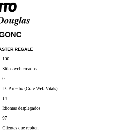
Media Markt
100
Siemens
Sitios web creados
Lidl
Henkel
0
Otto
Douglas
LCP medio (Core Web Vitals)
ZGONC
Master Regale
14
Idiomas desplegados
97
Clientes que repiten