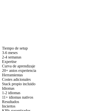
Por que elegir ZDS para marketing
automation
Tiempo de setup
3-6 meses
2-4 semanas
Expertise
Curva de aprendizaje
20+ anios experiencia
Herramientas
Costes adicionales
Stack propio incluido
Idiomas
1-2 idiomas
11+ idiomas nativos
Resultados
Inciertos
KPIs garantizados