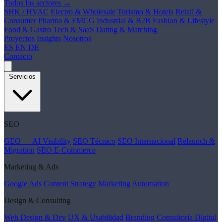
Todos los sectores →
SHK / HVAC
Electro & Wholesale
Turismo & Hotels
Retail &
Consumer
Pharma & FMCG
Industrial & B2B
Fashion & Lifestyle
Food & Gastro
Tech & SaaS
Dating & Matching
Proyectos
Insights
Nosotros
ES
EN
DE
Contacto
Servicios
SEO
GEO — AI Visibility
SEO Técnico
SEO Internacional
Relaunch &
Migration
SEO E-Commerce
Marketing & Ads
Google Ads
Content Strategy
Marketing Automation
Design & Consulting
Web Design & Dev
UX & Usabilidad
Branding
Consultoría Digital