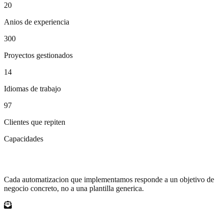
Media Markt
20
Siemens
Anios de experiencia
Lidl
Henkel
300
Otto
Douglas
Proyectos gestionados
ZGONC
14
Idiomas de trabajo
97
Clientes que repiten
Capacidades
De leads frios a clientes fieles
Cada automatizacion que implementamos responde a un objetivo de
negocio concreto, no a una plantilla generica.