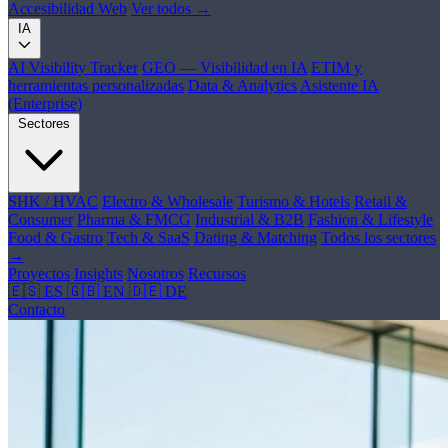
Accesibilidad Web
Ver todos →
IA
AI Visibility Tracker
GEO — Visibilidad en IA
ETIM y
herramientas personalizadas
Data & Analytics
Asistente IA
(Enterprise)
Sectores
SHK / HVAC
Electro & Wholesale
Turismo & Hotels
Retail &
Consumer
Pharma & FMCG
Industrial & B2B
Fashion & Lifestyle
Food & Gastro
Tech & SaaS
Dating & Matching
Todos los sectores
→
Proyectos
Insights
Nosotros
Recursos
🇪🇸 ES
🇬🇧 EN
🇩🇪 DE
Contacto