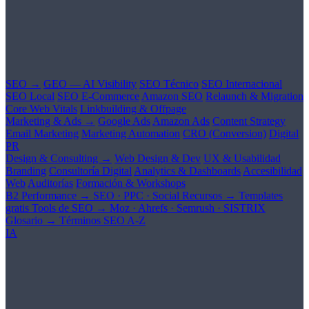
SEO →
GEO — AI Visibility
SEO Técnico
SEO Internacional
SEO Local
SEO E-Commerce
Amazon SEO
Relaunch & Migration
Core Web Vitals
Linkbuilding & Offpage
Marketing & Ads →
Google Ads
Amazon Ads
Content Strategy
Email Marketing
Marketing Automation
CRO (Conversion)
Digital
PR
Design & Consulting →
Web Design & Dev
UX & Usabilidad
Branding
Consultoría Digital
Analytics & Dashboards
Accesibilidad
Web
Auditorías
Formación & Workshops
B2 Performance →
SEO · PPC · Social
Recursos →
Templates
gratis
Tools de SEO →
Moz · Ahrefs · Semrush · SISTRIX
Glosario →
Términos SEO A-Z
IA