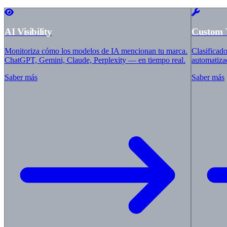
Iberostar
Barcelo
Villeroy & Boch
ABUS
AI Visibility
Custom 
HolzLand
Master Regale
Monitoriza cómo los modelos de IA mencionan tu marca.
Clasificad
auto europe
ChatGPT, Gemini, Claude, Perplexity — en tiempo real.
automatiza
Balluff
ZGONC
Saber más
Saber más
bypillow