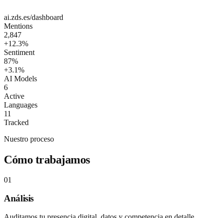
ai.zds.es/dashboard
Mentions
2,847
+12.3%
Sentiment
87%
+3.1%
AI Models
6
Active
Languages
11
Tracked
Nuestro proceso
Cómo trabajamos
01
Análisis
Auditamos tu presencia digital, datos y competencia en detalle.