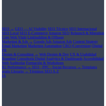
SEO →
GEO — AI Visibility
SEO Técnico
SEO Internacional
SEO Local
SEO E-Commerce
Amazon SEO
Relaunch & Migration
Core Web Vitals
Linkbuilding & Offpage
Marketing & Ads →
Google Ads
Amazon Ads
Content Strategy
Email Marketing
Marketing Automation
CRO (Conversion)
Digital
PR
Design & Consulting →
Web Design & Dev
UX & Usabilidad
Branding
Consultoría Digital
Analytics & Dashboards
Accesibilidad
Web
Auditorías
Formación & Workshops
B2 Performance →
SEO · PPC · Social
Recursos →
Templates
gratis
Glosario →
Términos SEO A-Z
IA