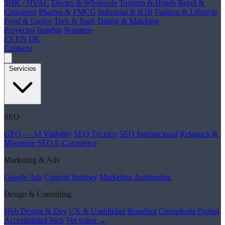
SHK / HVAC
Electro & Wholesale
Turismo & Hotels
Retail &
Consumer
Pharma & FMCG
Industrial & B2B
Fashion & Lifestyle
Food & Gastro
Tech & SaaS
Dating & Matching
Proyectos
Insights
Nosotros
ES
EN
DE
Contacto
Servicios
SEO
GEO — AI Visibility
SEO Técnico
SEO Internacional
Relaunch &
Migration
SEO E-Commerce
Marketing & Ads
Google Ads
Content Strategy
Marketing Automation
Design & Consulting
Web Design & Dev
UX & Usabilidad
Branding
Consultoría Digital
Accesibilidad Web
Ver todos →