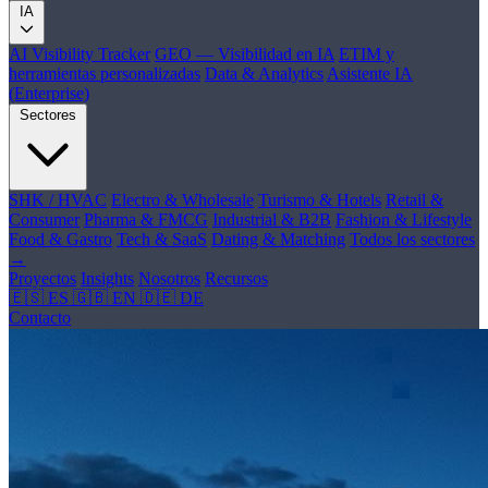
IA
AI Visibility Tracker
GEO — Visibilidad en IA
ETIM y
herramientas personalizadas
Data & Analytics
Asistente IA
(Enterprise)
Sectores
SHK / HVAC
Electro & Wholesale
Turismo & Hotels
Retail &
Consumer
Pharma & FMCG
Industrial & B2B
Fashion & Lifestyle
Food & Gastro
Tech & SaaS
Dating & Matching
Todos los sectores
→
Proyectos
Insights
Nosotros
Recursos
🇪🇸 ES
🇬🇧 EN
🇩🇪 DE
Contacto