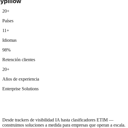
Nike
20+
Red Bull
Países
Siemens
Lidl
11+
Otto
Unilever
Idiomas
Pfizer
TUI
98%
JYSK
Henkel
Retención clientes
Douglas
Media Markt
20+
AIDA
MSC
Años de experiencia
BNP Paribas
Beiersdorf
Enterprise Solutions
Vaillant
Emerson
Herramientas que
GROHE
aún no existen
hansgrohe
Geberit
CEWE
Desde trackers de visibilidad IA hasta clasificadores ETIM —
Galeria
construimos soluciones a medida para empresas que operan a escala.