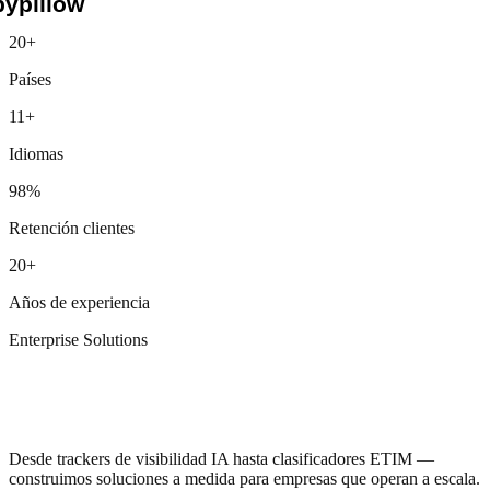
Nike
20+
Red Bull
Países
Siemens
Lidl
11+
Otto
Unilever
Idiomas
Pfizer
TUI
98%
JYSK
Henkel
Retención clientes
Douglas
Media Markt
20+
AIDA
MSC
Años de experiencia
BNP Paribas
Beiersdorf
Enterprise Solutions
Vaillant
Emerson
Herramientas que
GROHE
aún no existen
hansgrohe
Geberit
CEWE
Desde trackers de visibilidad IA hasta clasificadores ETIM —
Galeria
construimos soluciones a medida para empresas que operan a escala.