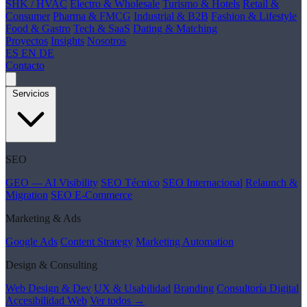
SHK / HVAC
Electro & Wholesale
Turismo & Hotels
Retail &
Consumer
Pharma & FMCG
Industrial & B2B
Fashion & Lifestyle
Food & Gastro
Tech & SaaS
Dating & Matching
Proyectos
Insights
Nosotros
ES
EN
DE
Contacto
Servicios
SEO
GEO — AI Visibility
SEO Técnico
SEO Internacional
Relaunch &
Migration
SEO E-Commerce
Marketing & Ads
Google Ads
Content Strategy
Marketing Automation
Design & Consulting
Web Design & Dev
UX & Usabilidad
Branding
Consultoría Digital
Accesibilidad Web
Ver todos →