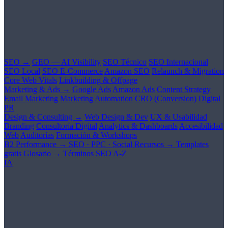
SEO →
GEO — AI Visibility
SEO Técnico
SEO Internacional
SEO Local
SEO E-Commerce
Amazon SEO
Relaunch & Migration
Core Web Vitals
Linkbuilding & Offpage
Marketing & Ads →
Google Ads
Amazon Ads
Content Strategy
Email Marketing
Marketing Automation
CRO (Conversion)
Digital
PR
Design & Consulting →
Web Design & Dev
UX & Usabilidad
Branding
Consultoría Digital
Analytics & Dashboards
Accesibilidad
Web
Auditorías
Formación & Workshops
B2 Performance →
SEO · PPC · Social
Recursos →
Templates
gratis
Glosario →
Términos SEO A-Z
IA