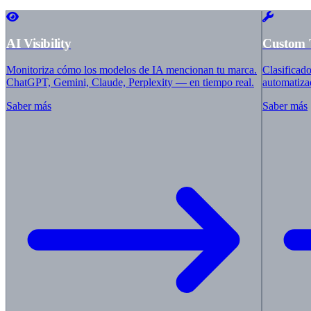
Iberostar
Barcelo
Villeroy & Boch
ABUS
AI Visibility
Custom 
HolzLand
Master Regale
Monitoriza cómo los modelos de IA mencionan tu marca.
Clasificad
auto europe
ChatGPT, Gemini, Claude, Perplexity — en tiempo real.
automatiza
Balluff
ZGONC
Saber más
Saber más
bypillow