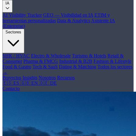
IA
AI Visibility Tracker
GEO — Visibilidad en IA
ETIM y
herramientas personalizadas
Data & Analytics
Asistente IA
(Enterprise)
Sectores
SHK / HVAC
Electro & Wholesale
Turismo & Hotels
Retail &
Consumer
Pharma & FMCG
Industrial & B2B
Fashion & Lifestyle
Food & Gastro
Tech & SaaS
Dating & Matching
Todos los sectores
→
Proyectos
Insights
Nosotros
Recursos
🇪🇸 ES
🇬🇧 EN
🇩🇪 DE
Contacto