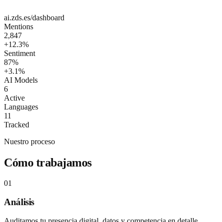
ai.zds.es/dashboard
Mentions
2,847
+12.3%
Sentiment
87%
+3.1%
AI Models
6
Active
Languages
11
Tracked
Nuestro proceso
Cómo trabajamos
01
Análisis
Auditamos tu presencia digital, datos y competencia en detalle.