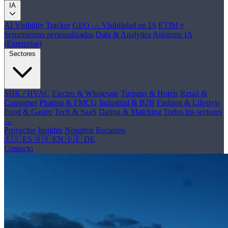
IA
AI Visibility Tracker
GEO — Visibilidad en IA
ETIM y
herramientas personalizadas
Data & Analytics
Asistente IA
(Enterprise)
Sectores
SHK / HVAC
Electro & Wholesale
Turismo & Hotels
Retail &
Consumer
Pharma & FMCG
Industrial & B2B
Fashion & Lifestyle
Food & Gastro
Tech & SaaS
Dating & Matching
Todos los sectores
→
Proyectos
Insights
Nosotros
Recursos
🇪🇸 ES
🇬🇧 EN
🇩🇪 DE
Contacto