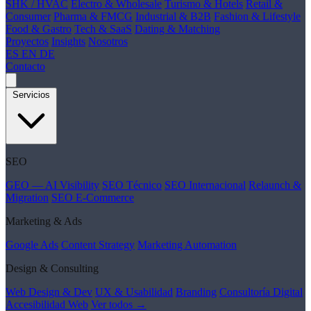
SHK / HVAC
Electro & Wholesale
Turismo & Hotels
Retail &
Consumer
Pharma & FMCG
Industrial & B2B
Fashion & Lifestyle
Food & Gastro
Tech & SaaS
Dating & Matching
Proyectos
Insights
Nosotros
ES
EN
DE
Contacto
Servicios
SEO
GEO — AI Visibility
SEO Técnico
SEO Internacional
Relaunch &
Migration
SEO E-Commerce
Marketing & Ads
Google Ads
Content Strategy
Marketing Automation
Design & Consulting
Web Design & Dev
UX & Usabilidad
Branding
Consultoría Digital
Accesibilidad Web
Ver todos →