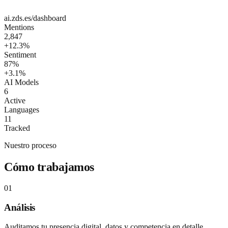
ai.zds.es/dashboard
Mentions
2,847
+12.3%
Sentiment
87%
+3.1%
AI Models
6
Active
Languages
11
Tracked
Nuestro proceso
Cómo trabajamos
01
Análisis
Auditamos tu presencia digital, datos y competencia en detalle.