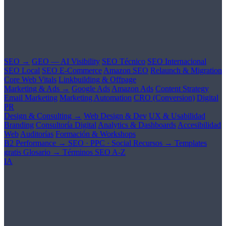
SEO →
GEO — AI Visibility
SEO Técnico
SEO Internacional
SEO Local
SEO E-Commerce
Amazon SEO
Relaunch & Migration
Core Web Vitals
Linkbuilding & Offpage
Marketing & Ads →
Google Ads
Amazon Ads
Content Strategy
Email Marketing
Marketing Automation
CRO (Conversion)
Digital
PR
Design & Consulting →
Web Design & Dev
UX & Usabilidad
Branding
Consultoría Digital
Analytics & Dashboards
Accesibilidad
Web
Auditorías
Formación & Workshops
B2 Performance →
SEO · PPC · Social
Recursos →
Templates
gratis
Glosario →
Términos SEO A-Z
IA