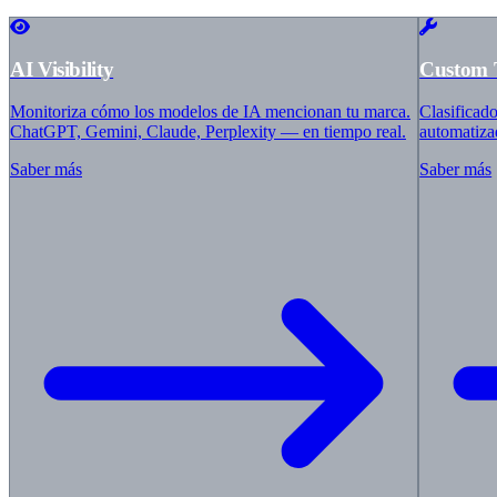
Iberostar
Barcelo
Villeroy & Boch
ABUS
AI Visibility
Custom 
HolzLand
Master Regale
Monitoriza cómo los modelos de IA mencionan tu marca.
Clasificad
auto europe
ChatGPT, Gemini, Claude, Perplexity — en tiempo real.
automatiza
Balluff
ZGONC
Saber más
Saber más
bypillow