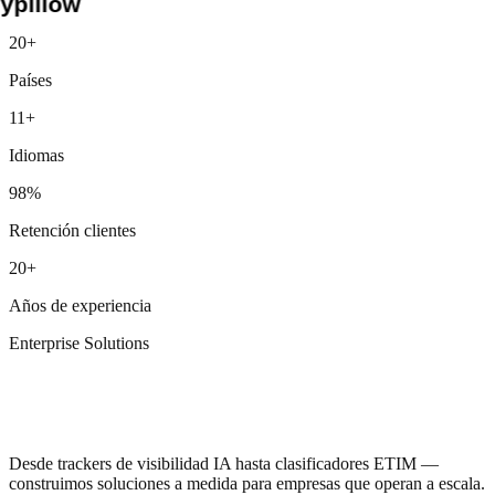
Nike
20+
Red Bull
Países
Siemens
Lidl
11+
Otto
Unilever
Idiomas
Pfizer
TUI
98%
JYSK
Henkel
Retención clientes
Douglas
Media Markt
20+
AIDA
MSC
Años de experiencia
BNP Paribas
Beiersdorf
Enterprise Solutions
Vaillant
Emerson
Herramientas que
GROHE
aún no existen
hansgrohe
Geberit
CEWE
Desde trackers de visibilidad IA hasta clasificadores ETIM —
Galeria
construimos soluciones a medida para empresas que operan a escala.