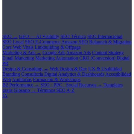
SEO →
GEO — AI Visibility
SEO Técnico
SEO Internacional
SEO Local
SEO E-Commerce
Amazon SEO
Relaunch & Migration
Core Web Vitals
Linkbuilding & Offpage
Marketing & Ads →
Google Ads
Amazon Ads
Content Strategy
Email Marketing
Marketing Automation
CRO (Conversion)
Digital
PR
Design & Consulting →
Web Design & Dev
UX & Usabilidad
Branding
Consultoría Digital
Analytics & Dashboards
Accesibilidad
Web
Auditorías
Formación & Workshops
B2 Performance →
SEO · PPC · Social
Recursos →
Templates
gratis
Glosario →
Términos SEO A-Z
IA