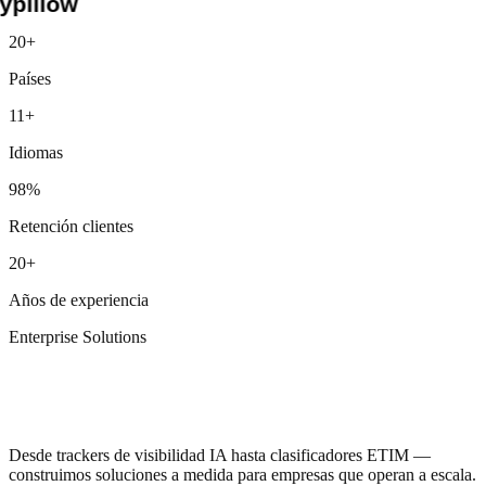
Nike
20+
Red Bull
Países
Siemens
Lidl
11+
Otto
Unilever
Idiomas
Pfizer
TUI
98%
JYSK
Henkel
Retención clientes
Douglas
Media Markt
20+
AIDA
MSC
Años de experiencia
BNP Paribas
Beiersdorf
Enterprise Solutions
Vaillant
Emerson
Herramientas que
GROHE
aún no existen
hansgrohe
Geberit
CEWE
Desde trackers de visibilidad IA hasta clasificadores ETIM —
Galeria
construimos soluciones a medida para empresas que operan a escala.