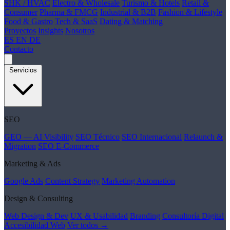
SHK / HVAC
Electro & Wholesale
Turismo & Hotels
Retail &
Consumer
Pharma & FMCG
Industrial & B2B
Fashion & Lifestyle
Food & Gastro
Tech & SaaS
Dating & Matching
Proyectos
Insights
Nosotros
ES
EN
DE
Contacto
Servicios
SEO
GEO — AI Visibility
SEO Técnico
SEO Internacional
Relaunch &
Migration
SEO E-Commerce
Marketing & Ads
Google Ads
Content Strategy
Marketing Automation
Design & Consulting
Web Design & Dev
UX & Usabilidad
Branding
Consultoría Digital
Accesibilidad Web
Ver todos →