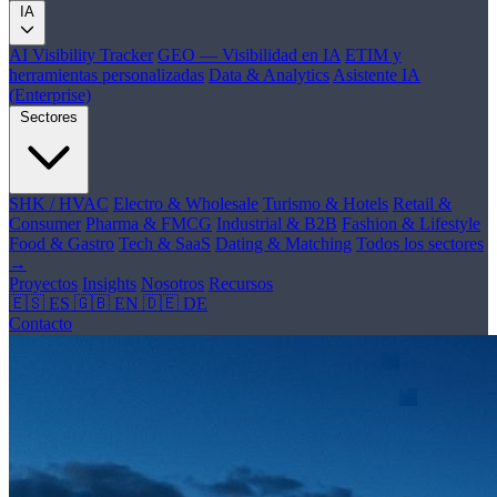
IA
AI Visibility Tracker
GEO — Visibilidad en IA
ETIM y
herramientas personalizadas
Data & Analytics
Asistente IA
(Enterprise)
Sectores
SHK / HVAC
Electro & Wholesale
Turismo & Hotels
Retail &
Consumer
Pharma & FMCG
Industrial & B2B
Fashion & Lifestyle
Food & Gastro
Tech & SaaS
Dating & Matching
Todos los sectores
→
Proyectos
Insights
Nosotros
Recursos
🇪🇸 ES
🇬🇧 EN
🇩🇪 DE
Contacto