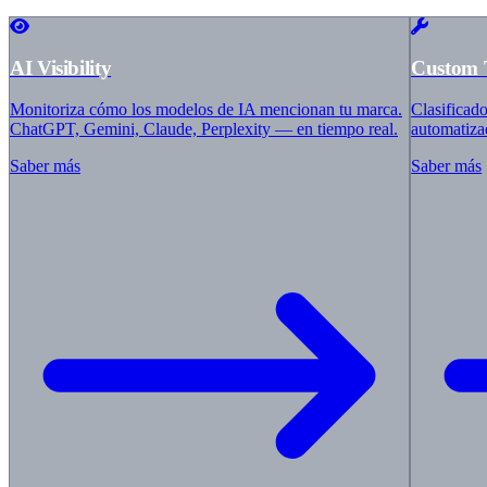
Iberostar
Barcelo
Villeroy & Boch
ABUS
AI Visibility
Custom 
HolzLand
Master Regale
Monitoriza cómo los modelos de IA mencionan tu marca.
Clasificad
auto europe
ChatGPT, Gemini, Claude, Perplexity — en tiempo real.
automatiza
Balluff
ZGONC
Saber más
Saber más
bypillow