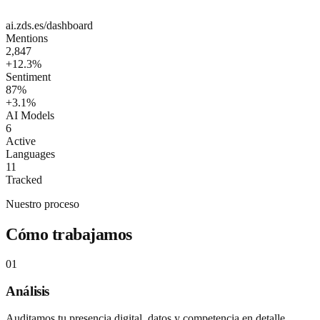
ai.zds.es/dashboard
Mentions
2,847
+12.3%
Sentiment
87%
+3.1%
AI Models
6
Active
Languages
11
Tracked
Nuestro proceso
Cómo trabajamos
01
Análisis
Auditamos tu presencia digital, datos y competencia en detalle.