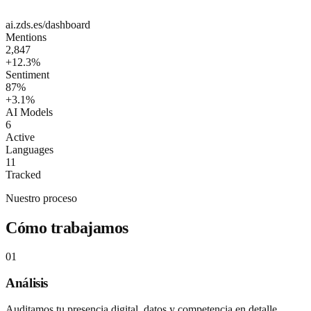
ai.zds.es/dashboard
Mentions
2,847
+12.3%
Sentiment
87%
+3.1%
AI Models
6
Active
Languages
11
Tracked
Nuestro proceso
Cómo trabajamos
01
Análisis
Auditamos tu presencia digital, datos y competencia en detalle.