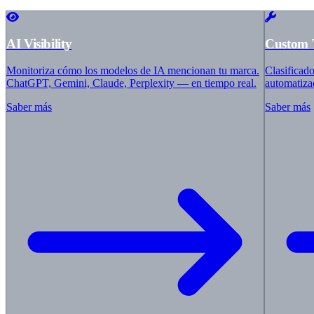
Iberostar
Barcelo
Villeroy & Boch
ABUS
AI Visibility
Custom 
HolzLand
Master Regale
Monitoriza cómo los modelos de IA mencionan tu marca.
Clasificad
auto europe
ChatGPT, Gemini, Claude, Perplexity — en tiempo real.
automatiza
Balluff
ZGONC
Saber más
Saber más
bypillow