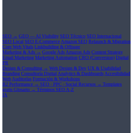
SEO →
GEO — AI Visibility
SEO Técnico
SEO Internacional
SEO Local
SEO E-Commerce
Amazon SEO
Relaunch & Migration
Core Web Vitals
Linkbuilding & Offpage
Marketing & Ads →
Google Ads
Amazon Ads
Content Strategy
Email Marketing
Marketing Automation
CRO (Conversion)
Digital
PR
Design & Consulting →
Web Design & Dev
UX & Usabilidad
Branding
Consultoría Digital
Analytics & Dashboards
Accesibilidad
Web
Auditorías
Formación & Workshops
B2 Performance →
SEO · PPC · Social
Recursos →
Templates
gratis
Glosario →
Términos SEO A-Z
IA