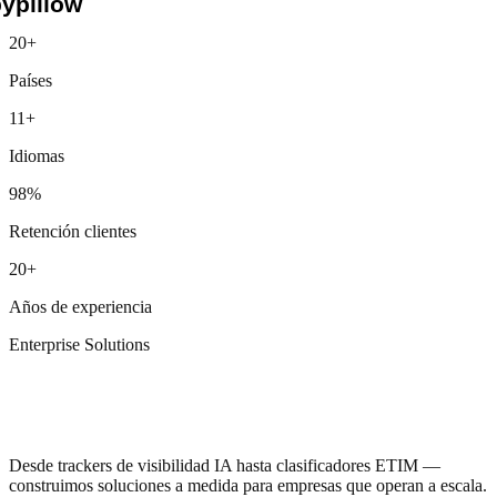
Nike
20+
Red Bull
Países
Siemens
Lidl
11+
Otto
Unilever
Idiomas
Pfizer
TUI
98%
JYSK
Henkel
Retención clientes
Douglas
Media Markt
20+
AIDA
MSC
Años de experiencia
BNP Paribas
Beiersdorf
Enterprise Solutions
Vaillant
Emerson
Herramientas que
GROHE
aún no existen
hansgrohe
Geberit
CEWE
Desde trackers de visibilidad IA hasta clasificadores ETIM —
Galeria
construimos soluciones a medida para empresas que operan a escala.