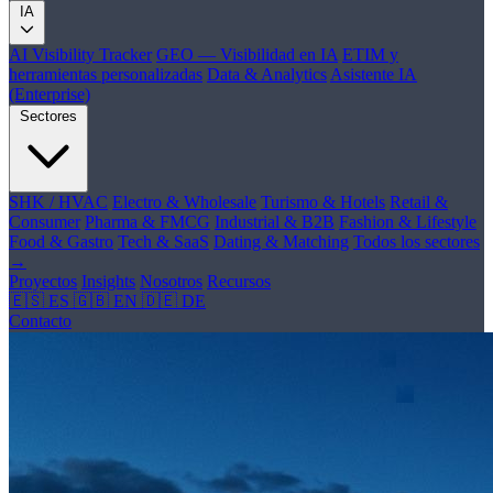
IA
AI Visibility Tracker
GEO — Visibilidad en IA
ETIM y
herramientas personalizadas
Data & Analytics
Asistente IA
(Enterprise)
Sectores
SHK / HVAC
Electro & Wholesale
Turismo & Hotels
Retail &
Consumer
Pharma & FMCG
Industrial & B2B
Fashion & Lifestyle
Food & Gastro
Tech & SaaS
Dating & Matching
Todos los sectores
→
Proyectos
Insights
Nosotros
Recursos
🇪🇸 ES
🇬🇧 EN
🇩🇪 DE
Contacto