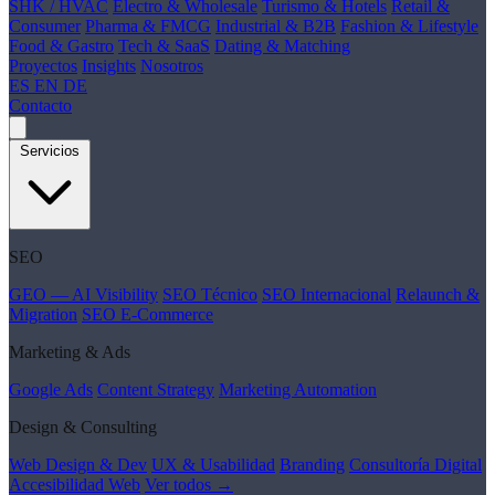
SHK / HVAC
Electro & Wholesale
Turismo & Hotels
Retail &
Consumer
Pharma & FMCG
Industrial & B2B
Fashion & Lifestyle
Food & Gastro
Tech & SaaS
Dating & Matching
Proyectos
Insights
Nosotros
ES
EN
DE
Contacto
Servicios
SEO
GEO — AI Visibility
SEO Técnico
SEO Internacional
Relaunch &
Migration
SEO E-Commerce
Marketing & Ads
Google Ads
Content Strategy
Marketing Automation
Design & Consulting
Web Design & Dev
UX & Usabilidad
Branding
Consultoría Digital
Accesibilidad Web
Ver todos →