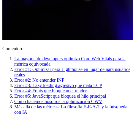
Contenido
La mayoría de developers optimiza Core Web Vitals para la
métrica equivocada
Error #1: Optimizar para Lighthouse en lugar de para usuarios
reales
Error #2: No entender INP
Error #3: Lazy loading agresivo que mata LCP
Error #4: Fonts que bloquean el render
Error #5: JavaScript que bloquea el hilo principal
Cómo hacemos nosotros la optimización CWV
Más allá de las métricas: La filosofía E-E-A-T y la búsqueda
con IA