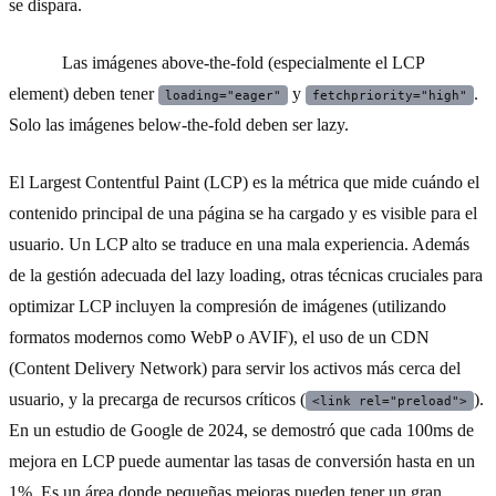
se dispara.
Regla:
Las imágenes above-the-fold (especialmente el LCP
element) deben tener
y
.
loading="eager"
fetchpriority="high"
Solo las imágenes below-the-fold deben ser lazy.
El Largest Contentful Paint (LCP) es la métrica que mide cuándo el
contenido principal de una página se ha cargado y es visible para el
usuario. Un LCP alto se traduce en una mala experiencia. Además
de la gestión adecuada del lazy loading, otras técnicas cruciales para
optimizar LCP incluyen la compresión de imágenes (utilizando
formatos modernos como WebP o AVIF), el uso de un CDN
(Content Delivery Network) para servir los activos más cerca del
usuario, y la precarga de recursos críticos (
).
<link rel="preload">
En un estudio de Google de 2024, se demostró que cada 100ms de
mejora en LCP puede aumentar las tasas de conversión hasta en un
1%. Es un área donde pequeñas mejoras pueden tener un gran