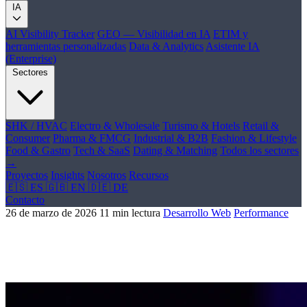
IA
AI Visibility Tracker
GEO — Visibilidad en IA
ETIM y
herramientas personalizadas
Data & Analytics
Asistente IA
(Enterprise)
Sectores
SHK / HVAC
Electro & Wholesale
Turismo & Hotels
Retail &
Consumer
Pharma & FMCG
Industrial & B2B
Fashion & Lifestyle
Food & Gastro
Tech & SaaS
Dating & Matching
Todos los sectores
→
Proyectos
Insights
Nosotros
Recursos
🇪🇸 ES
🇬🇧 EN
🇩🇪 DE
Contacto
26 de marzo de 2026
11 min lectura
Desarrollo Web
Performance
Core Web Vitals: por que tu developer los
optimiza mal