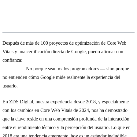
La mayoría de developers optimiza
Core Web Vitals para la métrica
equivocada
Después de más de 100 proyectos de optimización de Core Web
Vitals y una certificación directa de Google, puedo afirmar con
confianza:
el 90% de los developers que «optimizan» CWV lo
hacen mal
. No porque sean malos programadores — sino porque
no entienden cómo Google mide realmente la experiencia del
usuario.
En ZDS Digital, nuestra experiencia desde 2018, y especialmente
con los cambios en Core Web Vitals de 2024, nos ha demostrado
que la clave reside en una comprensión profunda de la interacción
entre el rendimiento técnico y la percepción del usuario. Lo que en
2018 era una tendencia emergente, hoy es un estándar ineludible