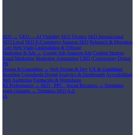
SEO →
GEO — AI Visibility
SEO Técnico
SEO Internacional
SEO Local
SEO E-Commerce
Amazon SEO
Relaunch & Migration
Core Web Vitals
Linkbuilding & Offpage
Marketing & Ads →
Google Ads
Amazon Ads
Content Strategy
Email Marketing
Marketing Automation
CRO (Conversion)
Digital
PR
Design & Consulting →
Web Design & Dev
UX & Usabilidad
Branding
Consultoría Digital
Analytics & Dashboards
Accesibilidad
Web
Auditorías
Formación & Workshops
B2 Performance →
SEO · PPC · Social
Recursos →
Templates
gratis
Glosario →
Términos SEO A-Z
IA