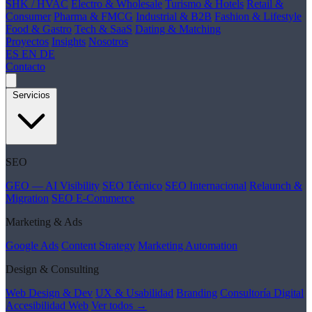
SHK / HVAC
Electro & Wholesale
Turismo & Hotels
Retail &
Consumer
Pharma & FMCG
Industrial & B2B
Fashion & Lifestyle
Food & Gastro
Tech & SaaS
Dating & Matching
Proyectos
Insights
Nosotros
ES
EN
DE
Contacto
Servicios
SEO
GEO — AI Visibility
SEO Técnico
SEO Internacional
Relaunch &
Migration
SEO E-Commerce
Marketing & Ads
Google Ads
Content Strategy
Marketing Automation
Design & Consulting
Web Design & Dev
UX & Usabilidad
Branding
Consultoría Digital
Accesibilidad Web
Ver todos →