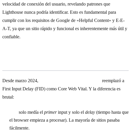
velocidad de conexión del usuario, revelando patrones que
Lighthouse nunca podría identificar. Esto es fundamental para
cumplir con los requisitos de Google de «Helpful Content» y E-E-
A-T, ya que un sitio rápido y funcional es inherentemente más útil y
confiable.
Error #2: No entender INP
Desde marzo 2024,
Interaction to Next Paint (INP)
reemplazó a
First Input Delay (FID) como Core Web Vital. Y la diferencia es
brutal:
FID
solo medía el
primer
input y solo el
delay
(tiempo hasta que
el browser empieza a procesar). La mayoría de sitios pasaba
fácilmente.