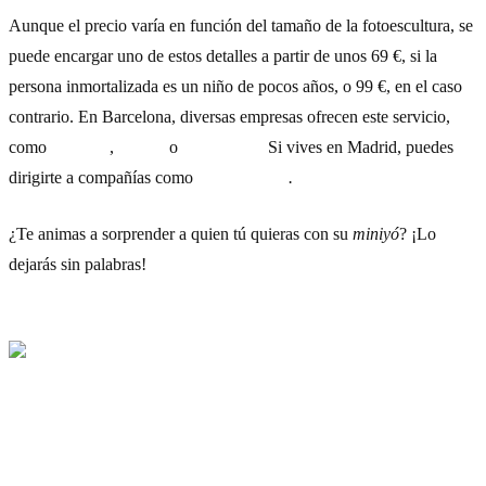
Aunque el precio varía en función del tamaño de la fotoescultura, se
puede encargar uno de estos detalles a partir de unos 69 €, si la
persona inmortalizada es un niño de pocos años, o 99 €, en el caso
contrario. En Barcelona, diversas empresas ofrecen este servicio,
como
Labs3D
,
Selfier
o
DOOB 3D
.
Si vives en Madrid, puedes
dirigirte a compañías como
ThreeDee-U
.
¿Te animas a sorprender a quien tú quieras con su
miniyó
? ¡Lo
dejarás sin palabras!
3) Teclado virtual láser