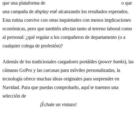
que una plataforma de
e-commerce
funcione correctamente
o que
una campaña de
display
esté alcanzando los resultados esperados.
Esta rutina convive con otras inquietudes con menos implicaciones
económicas, pero que también afectan tanto al terreno laboral como
al personal: ¿qué regalar a los compañeros de departamento (o a
cualquier colega de profesión)?
Además de los tradicionales cargadores portátiles (
power banks
), las
cámaras GoPro y las carcasas para móviles personalizadas, la
tecnología ofrece muchas ideas originales para sorprender en
Navidad. Para que puedas comprobarlo, aquí te traemos una
selección de
10 regalos navideños para marketeros y
geeks
con
los que acertarás.
¡Échale un vistazo!