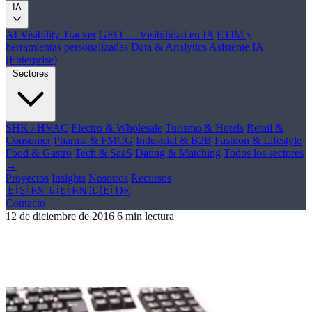
IA
AI Visibility Tracker
GEO — Visibilidad en IA
ETIM y
herramientas personalizadas
Data & Analytics
Asistente IA
(Enterprise)
Sectores
SHK / HVAC
Electro & Wholesale
Turismo & Hotels
Retail &
Consumer
Pharma & FMCG
Industrial & B2B
Fashion & Lifestyle
Food & Gastro
Tech & SaaS
Dating & Matching
Todos los sectores
→
Proyectos
Insights
Nosotros
Recursos
🇪🇸 ES
🇬🇧 EN
🇩🇪 DE
Contacto
12 de diciembre de 2016
6 min lectura
10 regalos de Navidad para marketeros y
geeks