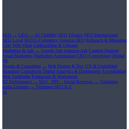
SEO →
GEO — AI Visibility
SEO Técnico
SEO Internacional
SEO Local
SEO E-Commerce
Amazon SEO
Relaunch & Migration
Core Web Vitals
Linkbuilding & Offpage
Marketing & Ads →
Google Ads
Amazon Ads
Content Strategy
Email Marketing
Marketing Automation
CRO (Conversion)
Digital
PR
Design & Consulting →
Web Design & Dev
UX & Usabilidad
Branding
Consultoría Digital
Analytics & Dashboards
Accesibilidad
Web
Auditorías
Formación & Workshops
B2 Performance →
SEO · PPC · Social
Recursos →
Templates
gratis
Glosario →
Términos SEO A-Z
IA