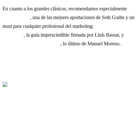
En cuanto a los grandes clásicos, recomendamos especialmente
La
vaca púrpura
,
una de las mejores aportaciones de Seth Godin y un
must
para cualquier profesional del marketing;
El libro rojo de la
publicidad
,
la guía imprescindible firmada por Lluís Bassat, y
Cómo
triunfar en las redes sociales
, lo último de Manuel Moreno.
8) Mapa del mundo