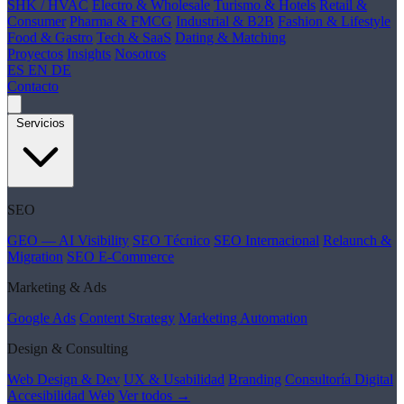
SHK / HVAC
Electro & Wholesale
Turismo & Hotels
Retail &
Consumer
Pharma & FMCG
Industrial & B2B
Fashion & Lifestyle
Food & Gastro
Tech & SaaS
Dating & Matching
Proyectos
Insights
Nosotros
ES
EN
DE
Contacto
Servicios
SEO
GEO — AI Visibility
SEO Técnico
SEO Internacional
Relaunch &
Migration
SEO E-Commerce
Marketing & Ads
Google Ads
Content Strategy
Marketing Automation
Design & Consulting
Web Design & Dev
UX & Usabilidad
Branding
Consultoría Digital
Accesibilidad Web
Ver todos →