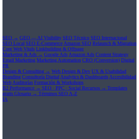
SEO →
GEO — AI Visibility
SEO Técnico
SEO Internacional
SEO Local
SEO E-Commerce
Amazon SEO
Relaunch & Migration
Core Web Vitals
Linkbuilding & Offpage
Marketing & Ads →
Google Ads
Amazon Ads
Content Strategy
Email Marketing
Marketing Automation
CRO (Conversion)
Digital
PR
Design & Consulting →
Web Design & Dev
UX & Usabilidad
Branding
Consultoría Digital
Analytics & Dashboards
Accesibilidad
Web
Auditorías
Formación & Workshops
B2 Performance →
SEO · PPC · Social
Recursos →
Templates
gratis
Glosario →
Términos SEO A-Z
IA