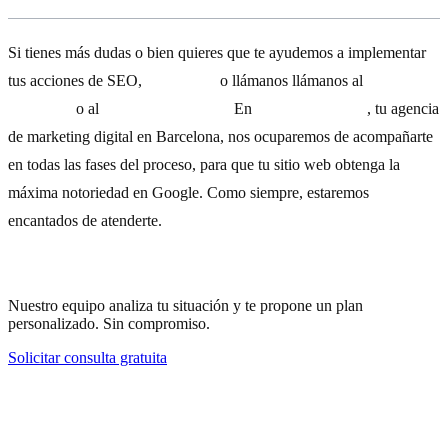
Si tienes más dudas o bien quieres que te ayudemos a implementar
tus acciones de SEO,
escríbenos
o llámanos llámanos al
(+34)
93
532 93 78
o al
(+34) 654 20 61 16.
En
B2 Performance
, tu agencia
de marketing digital en Barcelona, nos ocuparemos de acompañarte
en todas las fases del proceso, para que tu sitio web obtenga la
máxima notoriedad en Google. Como siempre, estaremos
encantados de atenderte.
¿Necesitas ayuda con tu estrategia?
Nuestro equipo analiza tu situación y te propone un plan
personalizado. Sin compromiso.
Solicitar consulta gratuita