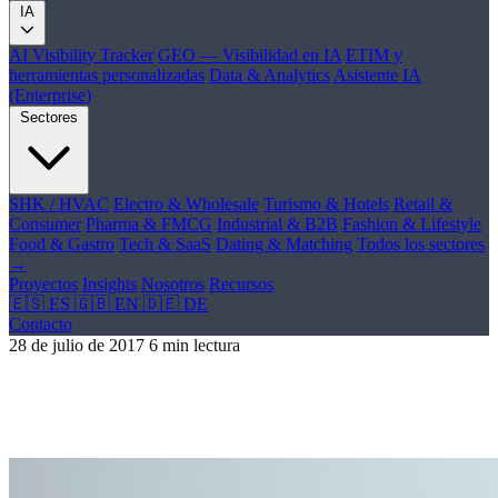
IA
AI Visibility Tracker
GEO — Visibilidad en IA
ETIM y
herramientas personalizadas
Data & Analytics
Asistente IA
(Enterprise)
Sectores
SHK / HVAC
Electro & Wholesale
Turismo & Hotels
Retail &
Consumer
Pharma & FMCG
Industrial & B2B
Fashion & Lifestyle
Food & Gastro
Tech & SaaS
Dating & Matching
Todos los sectores
→
Proyectos
Insights
Nosotros
Recursos
🇪🇸 ES
🇬🇧 EN
🇩🇪 DE
Contacto
28 de julio de 2017
6 min lectura
7 trucos para mejorar la indexación de tu
web