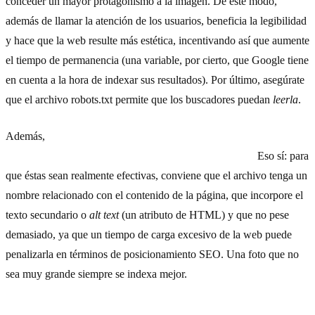
conceder un mayor protagonismo a la imagen. De este modo,
además de llamar la atención de los usuarios, beneficia la legibilidad
y hace que la web resulte más estética, incentivando así que aumente
el tiempo de permanencia (una variable, por cierto, que Google tiene
en cuenta a la hora de indexar sus resultados). Por último, asegúrate
que el archivo robots.txt permite que los buscadores puedan
leerla
.
Además,
la adición de fotos y vídeos es un elemento positivo
para el posicionamiento en los motores de búsqueda.
Eso sí: para
que éstas sean realmente efectivas, conviene que el archivo tenga un
nombre relacionado con el contenido de la página, que incorpore el
texto secundario o
alt text
(un atributo de HTML) y que no pese
demasiado, ya que un tiempo de carga excesivo de la web puede
penalizarla en términos de posicionamiento SEO. Una foto que no
sea muy grande siempre se indexa mejor.
6) Incluye enlaces internos