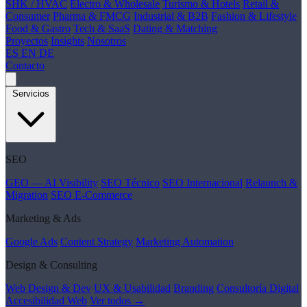
SHK / HVAC
Electro & Wholesale
Turismo & Hotels
Retail &
Consumer
Pharma & FMCG
Industrial & B2B
Fashion & Lifestyle
Food & Gastro
Tech & SaaS
Dating & Matching
Proyectos
Insights
Nosotros
ES
EN
DE
Contacto
Servicios
SEO
GEO — AI Visibility
SEO Técnico
SEO Internacional
Relaunch &
Migration
SEO E-Commerce
Marketing & Ads
Google Ads
Content Strategy
Marketing Automation
Design & Consulting
Web Design & Dev
UX & Usabilidad
Branding
Consultoría Digital
Accesibilidad Web
Ver todos →