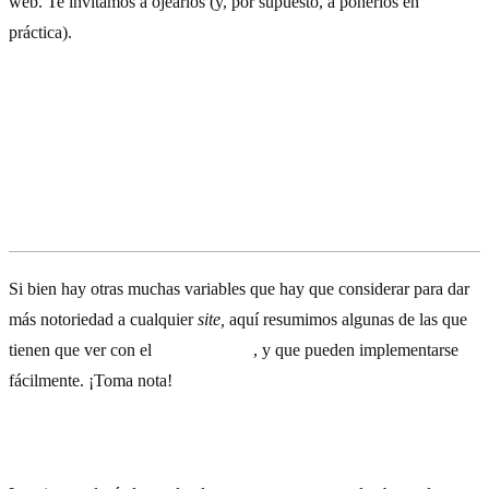
web. Te invitamos a ojearlos (y, por supuesto, a ponerlos en
práctica).
Consejos que ayudan al
posicionamiento SEO
Si bien hay otras muchas variables que hay que considerar para dar
más notoriedad a cualquier
site,
aquí resumimos algunas de las que
tienen que ver con el
SEO
on-page
, y que pueden implementarse
fácilmente. ¡Toma nota!
1) Optimizar la etiqueta del título