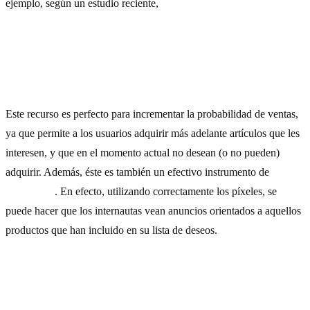
ejemplo, según un estudio reciente,
el número de clics en los días
previos al Black Friday crece en torno al 36%.
5) Habilitar una lista de deseos
Este recurso es perfecto para incrementar la probabilidad de ventas,
ya que permite a los usuarios adquirir más adelante artículos que les
interesen, y que en el momento actual no desean (o no pueden)
adquirir. Además, éste es también un efectivo instrumento de
retargeting
. En efecto, utilizando correctamente los píxeles, se
puede hacer que los internautas vean anuncios orientados a aquellos
productos que han incluido en su lista de deseos.
6) Lanzar campañas para la recuperación de clientes