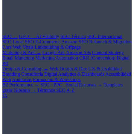
SEO →
GEO — AI Visibility
SEO Técnico
SEO Internacional
SEO Local
SEO E-Commerce
Amazon SEO
Relaunch & Migration
Core Web Vitals
Linkbuilding & Offpage
Marketing & Ads →
Google Ads
Amazon Ads
Content Strategy
Email Marketing
Marketing Automation
CRO (Conversion)
Digital
PR
Design & Consulting →
Web Design & Dev
UX & Usabilidad
Branding
Consultoría Digital
Analytics & Dashboards
Accesibilidad
Web
Auditorías
Formación & Workshops
B2 Performance →
SEO · PPC · Social
Recursos →
Templates
gratis
Glosario →
Términos SEO A-Z
IA