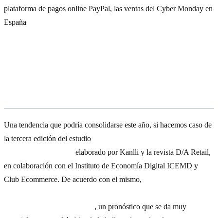
plataforma de pagos online PayPal, las ventas del Cyber Monday en
España
se incrementaron el pasado año un 53% respecto a los
resultados del 2013.
8 de cada 10 empresas confían en
vender más online
Una tendencia que podría consolidarse este año, si hacemos caso de
la tercera edición del estudio
Evolución y perspectivas de
e-
commerce
para 2016
,
elaborado por Kanlli y la revista D/A Retail,
en colaboración con el Instituto de Economía Digital ICEMD y
Club Ecommerce. De acuerdo con el mismo,
el 79% de los sitios
de
e-commerce
encuestados confían en aumentar las ventas
online a lo largo de este año
, un pronóstico que se da muy