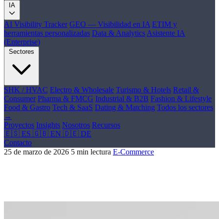
IA
AI Visibility Tracker
GEO — Visibilidad en IA
ETIM y
herramientas personalizadas
Data & Analytics
Asistente IA
(Enterprise)
Sectores
SHK / HVAC
Electro & Wholesale
Turismo & Hotels
Retail &
Consumer
Pharma & FMCG
Industrial & B2B
Fashion & Lifestyle
Food & Gastro
Tech & SaaS
Dating & Matching
Todos los sectores
→
Proyectos
Insights
Nosotros
Recursos
🇪🇸 ES
🇬🇧 EN
🇩🇪 DE
Contacto
25 de marzo de 2026
5 min lectura
E-Commerce
10 consejos para vender mas con tu e-
commerce