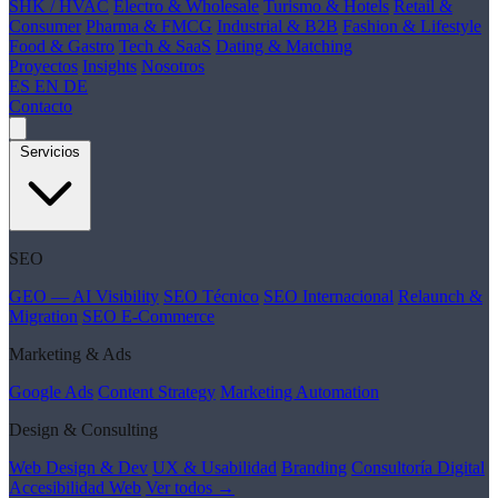
SHK / HVAC
Electro & Wholesale
Turismo & Hotels
Retail &
Consumer
Pharma & FMCG
Industrial & B2B
Fashion & Lifestyle
Food & Gastro
Tech & SaaS
Dating & Matching
Proyectos
Insights
Nosotros
ES
EN
DE
Contacto
Servicios
SEO
GEO — AI Visibility
SEO Técnico
SEO Internacional
Relaunch &
Migration
SEO E-Commerce
Marketing & Ads
Google Ads
Content Strategy
Marketing Automation
Design & Consulting
Web Design & Dev
UX & Usabilidad
Branding
Consultoría Digital
Accesibilidad Web
Ver todos →