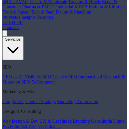
SHK / HVAC
Electro & Wholesale
Turismo & Hotels
Retail &
Consumer
Pharma & FMCG
Industrial & B2B
Fashion & Lifestyle
Food & Gastro
Tech & SaaS
Dating & Matching
Proyectos
Insights
Nosotros
ES
EN
DE
Contacto
Servicios
SEO
GEO — AI Visibility
SEO Técnico
SEO Internacional
Relaunch &
Migration
SEO E-Commerce
Marketing & Ads
Google Ads
Content Strategy
Marketing Automation
Design & Consulting
Web Design & Dev
UX & Usabilidad
Branding
Consultoría Digital
Accesibilidad Web
Ver todos →