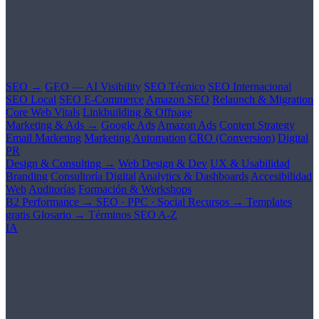
SEO →
GEO — AI Visibility
SEO Técnico
SEO Internacional
SEO Local
SEO E-Commerce
Amazon SEO
Relaunch & Migration
Core Web Vitals
Linkbuilding & Offpage
Marketing & Ads →
Google Ads
Amazon Ads
Content Strategy
Email Marketing
Marketing Automation
CRO (Conversion)
Digital
PR
Design & Consulting →
Web Design & Dev
UX & Usabilidad
Branding
Consultoría Digital
Analytics & Dashboards
Accesibilidad
Web
Auditorías
Formación & Workshops
B2 Performance →
SEO · PPC · Social
Recursos →
Templates
gratis
Glosario →
Términos SEO A-Z
IA