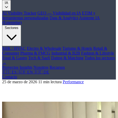
IA
AI Visibility Tracker
GEO — Visibilidad en IA
ETIM y
herramientas personalizadas
Data & Analytics
Asistente IA
(Enterprise)
Sectores
SHK / HVAC
Electro & Wholesale
Turismo & Hotels
Retail &
Consumer
Pharma & FMCG
Industrial & B2B
Fashion & Lifestyle
Food & Gastro
Tech & SaaS
Dating & Matching
Todos los sectores
→
Proyectos
Insights
Nosotros
Recursos
🇪🇸 ES
🇬🇧 EN
🇩🇪 DE
Contacto
25 de marzo de 2026
11 min lectura
Performance
Google y la experiencia de usuario