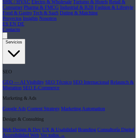
SHK / HVAC
Electro & Wholesale
Turismo & Hotels
Retail &
Consumer
Pharma & FMCG
Industrial & B2B
Fashion & Lifestyle
Food & Gastro
Tech & SaaS
Dating & Matching
Proyectos
Insights
Nosotros
ES
EN
DE
Contacto
Servicios
SEO
GEO — AI Visibility
SEO Técnico
SEO Internacional
Relaunch &
Migration
SEO E-Commerce
Marketing & Ads
Google Ads
Content Strategy
Marketing Automation
Design & Consulting
Web Design & Dev
UX & Usabilidad
Branding
Consultoría Digital
Accesibilidad Web
Ver todos →