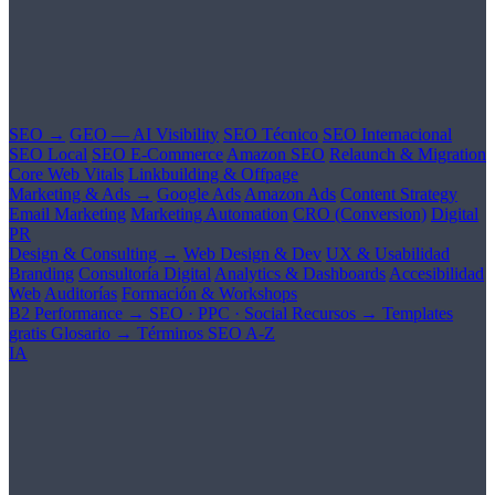
SEO →
GEO — AI Visibility
SEO Técnico
SEO Internacional
SEO Local
SEO E-Commerce
Amazon SEO
Relaunch & Migration
Core Web Vitals
Linkbuilding & Offpage
Marketing & Ads →
Google Ads
Amazon Ads
Content Strategy
Email Marketing
Marketing Automation
CRO (Conversion)
Digital
PR
Design & Consulting →
Web Design & Dev
UX & Usabilidad
Branding
Consultoría Digital
Analytics & Dashboards
Accesibilidad
Web
Auditorías
Formación & Workshops
B2 Performance →
SEO · PPC · Social
Recursos →
Templates
gratis
Glosario →
Términos SEO A-Z
IA