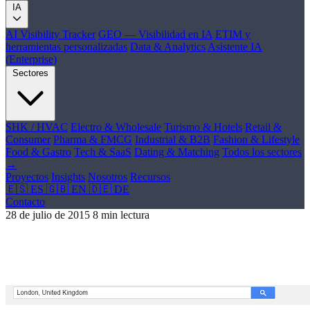
IA
AI Visibility Tracker
GEO — Visibilidad en IA
ETIM y
herramientas personalizadas
Data & Analytics
Asistente IA
(Enterprise)
Sectores
SHK / HVAC
Electro & Wholesale
Turismo & Hotels
Retail &
Consumer
Pharma & FMCG
Industrial & B2B
Fashion & Lifestyle
Food & Gastro
Tech & SaaS
Dating & Matching
Todos los sectores
→
Proyectos
Insights
Nosotros
Recursos
🇪🇸 ES
🇬🇧 EN
🇩🇪 DE
Contacto
28 de julio de 2015
8 min lectura
Google le toma el pulso a la industria
turística