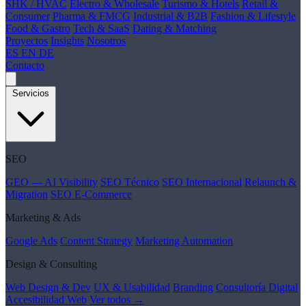
SHK / HVAC
Electro & Wholesale
Turismo & Hotels
Retail &
Consumer
Pharma & FMCG
Industrial & B2B
Fashion & Lifestyle
Food & Gastro
Tech & SaaS
Dating & Matching
Proyectos
Insights
Nosotros
ES
EN
DE
Contacto
Servicios
SEO
GEO — AI Visibility
SEO Técnico
SEO Internacional
Relaunch &
Migration
SEO E-Commerce
Marketing & Ads
Google Ads
Content Strategy
Marketing Automation
Design & Consulting
Web Design & Dev
UX & Usabilidad
Branding
Consultoría Digital
Accesibilidad Web
Ver todos →