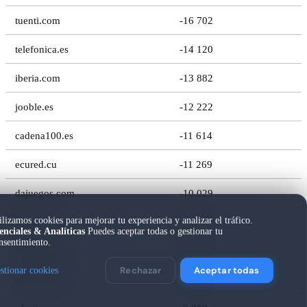
tuenti.com
-16 702
telefonica.es
-14 120
iberia.com
-13 882
jooble.es
-12 222
cadena100.es
-11 614
ecured.cu
-11 269
dajuegos.com
-10 029
ilizamos cookies para mejorar tu experiencia y analizar el tráfico.
urlm.es
-9 550
enciales & Analíticas
Puedes aceptar todas o gestionar tu
nsentimiento.
babylon.com
-9 344
Rechazar
Aceptar todas
stionar cookies
trijuegos.com
-8 952