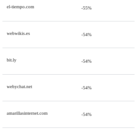
el-tiempo.com
-55%
webwikis.es
-54%
bit.ly
-54%
webychat.net
-54%
amarillasinternet.com
-54%