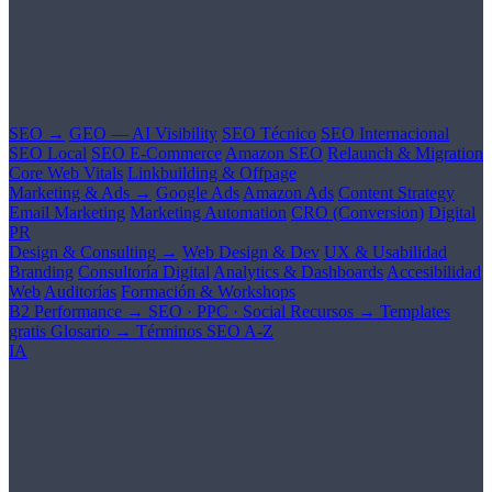
SEO →
GEO — AI Visibility
SEO Técnico
SEO Internacional
SEO Local
SEO E-Commerce
Amazon SEO
Relaunch & Migration
Core Web Vitals
Linkbuilding & Offpage
Marketing & Ads →
Google Ads
Amazon Ads
Content Strategy
Email Marketing
Marketing Automation
CRO (Conversion)
Digital
PR
Design & Consulting →
Web Design & Dev
UX & Usabilidad
Branding
Consultoría Digital
Analytics & Dashboards
Accesibilidad
Web
Auditorías
Formación & Workshops
B2 Performance →
SEO · PPC · Social
Recursos →
Templates
gratis
Glosario →
Términos SEO A-Z
IA