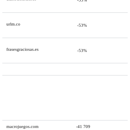
urlm.co
-53%
frasesgraciosas.es
-53%
Pérdida absoluta en
Dominio
visibilidad SEO
macrojuegos.com
-41 709