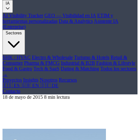
IA
AI Visibility Tracker
GEO — Visibilidad en IA
ETIM y
herramientas personalizadas
Data & Analytics
Asistente IA
(Enterprise)
Sectores
SHK / HVAC
Electro & Wholesale
Turismo & Hotels
Retail &
Consumer
Pharma & FMCG
Industrial & B2B
Fashion & Lifestyle
Food & Gastro
Tech & SaaS
Dating & Matching
Todos los sectores
→
Proyectos
Insights
Nosotros
Recursos
🇪🇸 ES
🇬🇧 EN
🇩🇪 DE
Contacto
18 de mayo de 2015
8 min lectura
Google Panda 4.0 (2026: La evolución hacia
el contenido útil y E-E-A-T)