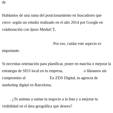
de
SEO local
.
Hablamos de una rama del posicionamiento en buscadores que
crece: según un estudio realizado en el año 2014 por Google en
colaboración con Ipsos MediaCT,
la información local acerca de
productos o restaurantes ya es la información más buscada
desde los dispositivos móviles.
Por eso, cuidar este aspecto es
importante.
Si necesitas orientación para planificar, poner en marcha o mejorar la
estrategia de SEO local en tu empresa,
escríbenos
o llámanos sin
compromiso al
93 532 93 78.
En ZDS Digital, tu agencia de
marketing digital en Barcelona,
hemos ayudado a multinacionales
y pymes a mejorar sus resultados en búsquedas locales con
éxito
. ¿Te animas a sumar tu negocio a la lista y a mejorar tu
visibilidad en el área geográfica que desees?