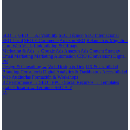
SEO →
GEO — AI Visibility
SEO Técnico
SEO Internacional
SEO Local
SEO E-Commerce
Amazon SEO
Relaunch & Migration
Core Web Vitals
Linkbuilding & Offpage
Marketing & Ads →
Google Ads
Amazon Ads
Content Strategy
Email Marketing
Marketing Automation
CRO (Conversion)
Digital
PR
Design & Consulting →
Web Design & Dev
UX & Usabilidad
Branding
Consultoría Digital
Analytics & Dashboards
Accesibilidad
Web
Auditorías
Formación & Workshops
B2 Performance →
SEO · PPC · Social
Recursos →
Templates
gratis
Glosario →
Términos SEO A-Z
IA