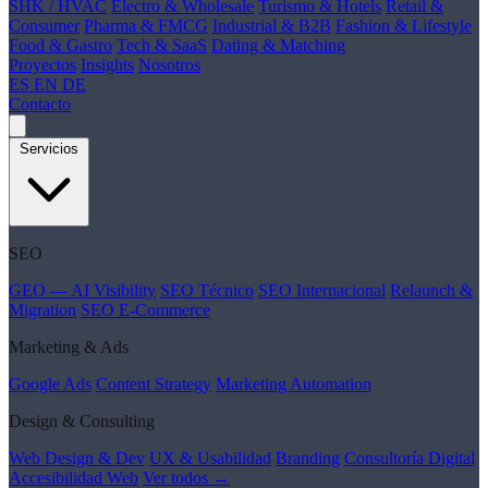
SHK / HVAC
Electro & Wholesale
Turismo & Hotels
Retail &
Consumer
Pharma & FMCG
Industrial & B2B
Fashion & Lifestyle
Food & Gastro
Tech & SaaS
Dating & Matching
Proyectos
Insights
Nosotros
ES
EN
DE
Contacto
Servicios
SEO
GEO — AI Visibility
SEO Técnico
SEO Internacional
Relaunch &
Migration
SEO E-Commerce
Marketing & Ads
Google Ads
Content Strategy
Marketing Automation
Design & Consulting
Web Design & Dev
UX & Usabilidad
Branding
Consultoría Digital
Accesibilidad Web
Ver todos →