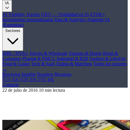
IA
AI Visibility Tracker
GEO — Visibilidad en IA
ETIM y
herramientas personalizadas
Data & Analytics
Asistente IA
(Enterprise)
Sectores
SHK / HVAC
Electro & Wholesale
Turismo & Hotels
Retail &
Consumer
Pharma & FMCG
Industrial & B2B
Fashion & Lifestyle
Food & Gastro
Tech & SaaS
Dating & Matching
Todos los sectores
→
Proyectos
Insights
Nosotros
Recursos
🇪🇸 ES
🇬🇧 EN
🇩🇪 DE
Contacto
22 de julio de 2016
10 min lectura
Nace un nuevo sistema para añadir o editar
información en Google Maps