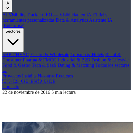
IA
AI Visibility Tracker
GEO — Visibilidad en IA
ETIM y
herramientas personalizadas
Data & Analytics
Asistente IA
(Enterprise)
Sectores
SHK / HVAC
Electro & Wholesale
Turismo & Hotels
Retail &
Consumer
Pharma & FMCG
Industrial & B2B
Fashion & Lifestyle
Food & Gastro
Tech & SaaS
Dating & Matching
Todos los sectores
→
Proyectos
Insights
Nosotros
Recursos
🇪🇸 ES
🇬🇧 EN
🇩🇪 DE
Contacto
22 de noviembre de 2016
5 min lectura
Tendencias para la creación de contenido
en el 2017