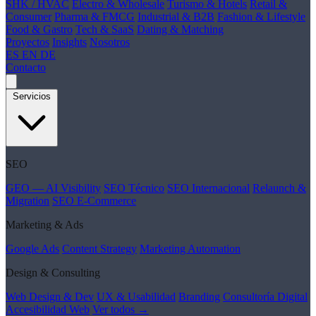
SHK / HVAC
Electro & Wholesale
Turismo & Hotels
Retail &
Consumer
Pharma & FMCG
Industrial & B2B
Fashion & Lifestyle
Food & Gastro
Tech & SaaS
Dating & Matching
Proyectos
Insights
Nosotros
ES
EN
DE
Contacto
Servicios
SEO
GEO — AI Visibility
SEO Técnico
SEO Internacional
Relaunch &
Migration
SEO E-Commerce
Marketing & Ads
Google Ads
Content Strategy
Marketing Automation
Design & Consulting
Web Design & Dev
UX & Usabilidad
Branding
Consultoría Digital
Accesibilidad Web
Ver todos →