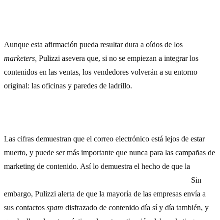
6) Integración de las ventas y el contenido: la asignatura
pendiente
Aunque esta afirmación pueda resultar dura a oídos de los
marketers,
Pulizzi asevera que, si no se empiezan a integrar los
contenidos en las ventas, los vendedores volverán a su entorno
original: las oficinas y paredes de ladrillo.
7) La automatización del marketing tendrá que ir a más
Las cifras demuestran que el correo electrónico está lejos de estar
muerto, y puede ser más importante que nunca para las campañas de
marketing de contenido. Así lo demuestra el hecho de que la
inversión en
e-mailing
será la que más crezca en el 2016
.
Sin
embargo, Pulizzi alerta de que la mayoría de las empresas envía a
sus contactos
spam
disfrazado de contenido día sí y día también, y