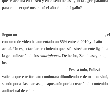
qué se avecina en la Red y en el seno de las agencias. ¿Preparado/a
para conocer qué nos traerá el año chino del gallo?
1) El vídeo seguirá sin tocar techo
Según un
informe de ConsumerLab TV & Media de Ericsson
, el
consumo de vídeo ha aumentado un 85% entre el 2010 y el año
actual. Un espectacular crecimiento que está estrechamente ligado a
la generalización de los
smartphones.
De hecho, Zenith asegura que
los
teléfonos móviles
se convertirán en el 2016 en la principal
plataforma para el visionado de vídeos.
Pese a todo, Pulizzi
vaticina que este formato continuará difundiéndose de manera viral,
siendo pocas las marcas que apostarán por la creación de contenido
audiovisual de valor.
2) …y el texto, ocupando un lugar central