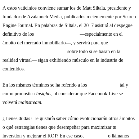
A estos vaticinios conviene sumar los de Matt Siltala, presidente y
fundador de Avalaunch Media, publicados recientemente por Search
Engine Journal. En palabras de Siltala, el 2017 asistirá al despegue
definitivo de los
vídeos de 360 grados
—especialmente en el
ámbito del mercado inmobiliario—, y servirá para que
las
infografías y los videojuegos
—sobre todo si se basan en la
realidad virtual— sigan exhibiendo músculo en la industria de
contenidos.
En los mismos términos se ha referido a los
vídeos en vivo,
tal y
como pronostica
Insights,
al considerar que Facebook Live se
volverá
mainstream.
¿Tienes dudas? Te gustaría saber cómo evolucionarán otros ámbitos
o qué estrategias tienes que desempeñar para maximizar tu
inverstión y mejorar el ROI? En ese caso,
escríbenos
o llámanos