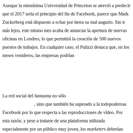
Aunque la mismísima Universidad de Princeton se atrevió a predecir
que el 2017 sería el principio del fin de Facebook, parece que Mark
Zuckerberg está dispuesto a echar por tierra su mal augurio. Sin ir
más lejos, este mismo mes acaba de anunciar la apertura de nuevas
oficinas en Londres, lo que permitirá la creación de 500 nuevos
puestos de trabajos. En cualquier caso, el Pulizzi destaca que, en los
meses venideros, las empresas podrían
intensificar las acciones de
captación de
leads
en Facebook a través del
content marketing.
4) Snapchat y su
puesta de largo
La red social del fantasma no sólo
ha desbancado a Twitter en
usuarios diarios
, sino que también ha superado a la todopoderosa
Facebook por lo que respecta a las reproducciones de vídeo. Por
esta razón, y pese a tratarse de una plataforma utilizada
especialmente por un público muy joven, los
marketers
deberían