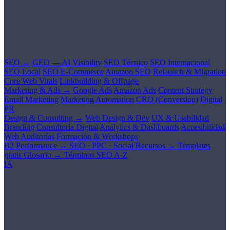
SEO →
GEO — AI Visibility
SEO Técnico
SEO Internacional
SEO Local
SEO E-Commerce
Amazon SEO
Relaunch & Migration
Core Web Vitals
Linkbuilding & Offpage
Marketing & Ads →
Google Ads
Amazon Ads
Content Strategy
Email Marketing
Marketing Automation
CRO (Conversion)
Digital
PR
Design & Consulting →
Web Design & Dev
UX & Usabilidad
Branding
Consultoría Digital
Analytics & Dashboards
Accesibilidad
Web
Auditorías
Formación & Workshops
B2 Performance →
SEO · PPC · Social
Recursos →
Templates
gratis
Glosario →
Términos SEO A-Z
IA