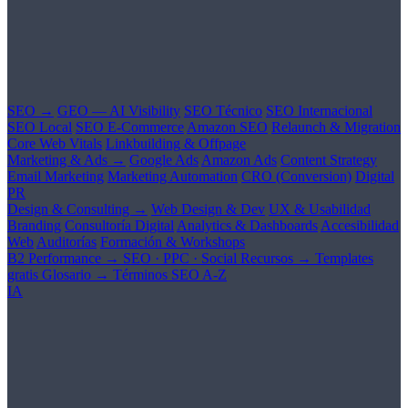
SEO →
GEO — AI Visibility
SEO Técnico
SEO Internacional
SEO Local
SEO E-Commerce
Amazon SEO
Relaunch & Migration
Core Web Vitals
Linkbuilding & Offpage
Marketing & Ads →
Google Ads
Amazon Ads
Content Strategy
Email Marketing
Marketing Automation
CRO (Conversion)
Digital
PR
Design & Consulting →
Web Design & Dev
UX & Usabilidad
Branding
Consultoría Digital
Analytics & Dashboards
Accesibilidad
Web
Auditorías
Formación & Workshops
B2 Performance →
SEO · PPC · Social
Recursos →
Templates
gratis
Glosario →
Términos SEO A-Z
IA