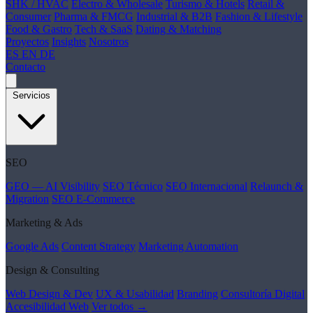
SHK / HVAC
Electro & Wholesale
Turismo & Hotels
Retail &
Consumer
Pharma & FMCG
Industrial & B2B
Fashion & Lifestyle
Food & Gastro
Tech & SaaS
Dating & Matching
Proyectos
Insights
Nosotros
ES
EN
DE
Contacto
Servicios
SEO
GEO — AI Visibility
SEO Técnico
SEO Internacional
Relaunch &
Migration
SEO E-Commerce
Marketing & Ads
Google Ads
Content Strategy
Marketing Automation
Design & Consulting
Web Design & Dev
UX & Usabilidad
Branding
Consultoría Digital
Accesibilidad Web
Ver todos →