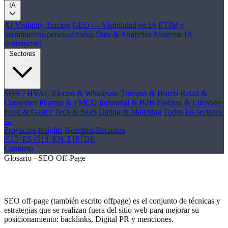
IA
AI Visibility Tracker
GEO — Visibilidad en IA
ETIM y
herramientas personalizadas
Data & Analytics
Asistente IA
(Enterprise)
Sectores
SHK / HVAC
Electro & Wholesale
Turismo & Hotels
Retail &
Consumer
Pharma & FMCG
Industrial & B2B
Fashion & Lifestyle
Food & Gastro
Tech & SaaS
Dating & Matching
Todos los sectores
→
Proyectos
Insights
Nosotros
Recursos
🇪🇸 ES
🇬🇧 EN
🇩🇪 DE
Contacto
Glosario · SEO Off-Page
¿Qué es SEO Off-Page?
SEO off-page (también escrito offpage) es el conjunto de técnicas y
estrategias que se realizan fuera del sitio web para mejorar su
posicionamiento: backlinks, Digital PR y menciones.