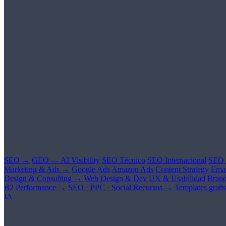
SEO →
GEO — AI Visibility
SEO Técnico
SEO Internacional
SEO 
Marketing & Ads →
Google Ads
Amazon Ads
Content Strategy
Emai
Design & Consulting →
Web Design & Dev
UX & Usabilidad
Brand
B2 Performance →
SEO · PPC · Social
Recursos →
Templates gratis
IA