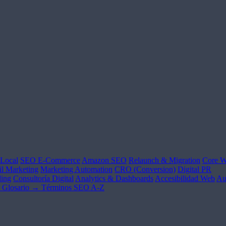
Local
SEO E-Commerce
Amazon SEO
Relaunch & Migration
Core W
l Marketing
Marketing Automation
CRO (Conversion)
Digital PR
ing
Consultoría Digital
Analytics & Dashboards
Accesibilidad Web
Au
Glosario →
Términos SEO A-Z