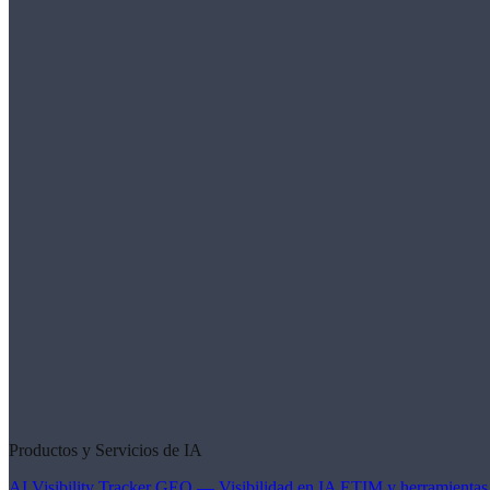
Productos y Servicios de IA
AI Visibility Tracker
GEO — Visibilidad en IA
ETIM y herramientas 