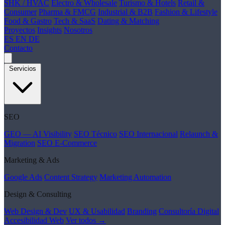
SHK / HVAC
Electro & Wholesale
Turismo & Hotels
Retail &
Consumer
Pharma & FMCG
Industrial & B2B
Fashion & Lifestyle
Food & Gastro
Tech & SaaS
Dating & Matching
Proyectos
Insights
Nosotros
ES
EN
DE
Contacto
Servicios
SEO
GEO — AI Visibility
SEO Técnico
SEO Internacional
Relaunch &
Migration
SEO E-Commerce
Marketing & Ads
Google Ads
Content Strategy
Marketing Automation
Design & Consulting
Web Design & Dev
UX & Usabilidad
Branding
Consultoría Digital
Accesibilidad Web
Ver todos →