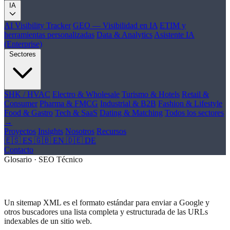
IA
AI Visibility Tracker
GEO — Visibilidad en IA
ETIM y
herramientas personalizadas
Data & Analytics
Asistente IA
(Enterprise)
Sectores
SHK / HVAC
Electro & Wholesale
Turismo & Hotels
Retail &
Consumer
Pharma & FMCG
Industrial & B2B
Fashion & Lifestyle
Food & Gastro
Tech & SaaS
Dating & Matching
Todos los sectores
→
Proyectos
Insights
Nosotros
Recursos
🇪🇸 ES
🇬🇧 EN
🇩🇪 DE
Contacto
Glosario · SEO Técnico
¿Qué es Sitemap XML?
Un sitemap XML es el formato estándar para enviar a Google y
otros buscadores una lista completa y estructurada de las URLs
indexables de un sitio web.