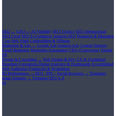
SEO →
GEO — AI Visibility
SEO Técnico
SEO Internacional
SEO Local
SEO E-Commerce
Amazon SEO
Relaunch & Migration
Core Web Vitals
Linkbuilding & Offpage
Marketing & Ads →
Google Ads
Amazon Ads
Content Strategy
Email Marketing
Marketing Automation
CRO (Conversion)
Digital
PR
Design & Consulting →
Web Design & Dev
UX & Usabilidad
Branding
Consultoría Digital
Analytics & Dashboards
Accesibilidad
Web
Auditorías
Formación & Workshops
B2 Performance →
SEO · PPC · Social
Recursos →
Templates
gratis
Glosario →
Términos SEO A-Z
IA