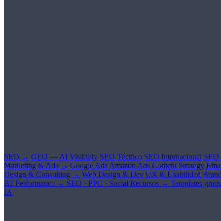
SEO →
GEO — AI Visibility
SEO Técnico
SEO Internacional
SEO 
Marketing & Ads →
Google Ads
Amazon Ads
Content Strategy
Emai
Design & Consulting →
Web Design & Dev
UX & Usabilidad
Brand
B2 Performance →
SEO · PPC · Social
Recursos →
Templates gratis
IA