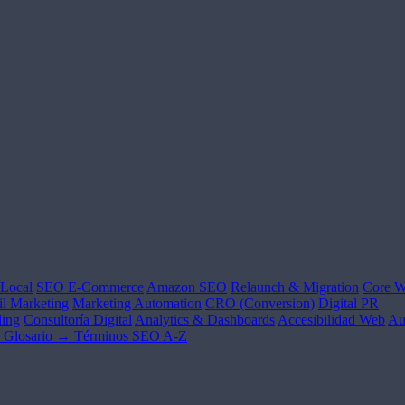
Local
SEO E-Commerce
Amazon SEO
Relaunch & Migration
Core W
l Marketing
Marketing Automation
CRO (Conversion)
Digital PR
ing
Consultoría Digital
Analytics & Dashboards
Accesibilidad Web
Au
Glosario →
Términos SEO A-Z