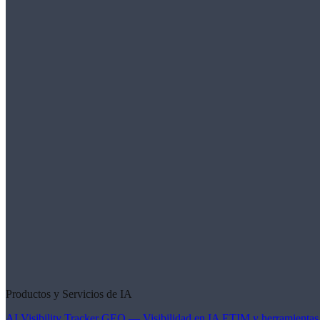
Productos y Servicios de IA
AI Visibility Tracker
GEO — Visibilidad en IA
ETIM y herramientas 