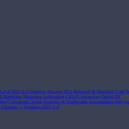
Local
SEO E-Commerce
Amazon SEO
Relaunch & Migration
Core W
l Marketing
Marketing Automation
CRO (Conversion)
Digital PR
ing
Consultoría Digital
Analytics & Dashboards
Accesibilidad Web
Au
Glosario →
Términos SEO A-Z