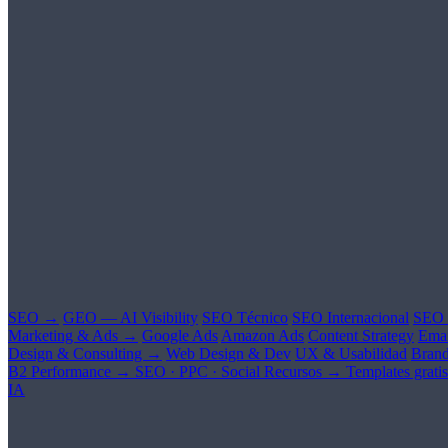
SEO →
GEO — AI Visibility
SEO Técnico
SEO Internacional
SEO 
Marketing & Ads →
Google Ads
Amazon Ads
Content Strategy
Emai
Design & Consulting →
Web Design & Dev
UX & Usabilidad
Brand
B2 Performance →
SEO · PPC · Social
Recursos →
Templates gratis
IA