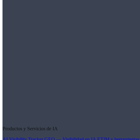
Productos y Servicios de IA
AI Visibility Tracker
GEO — Visibilidad en IA
ETIM y herramientas 