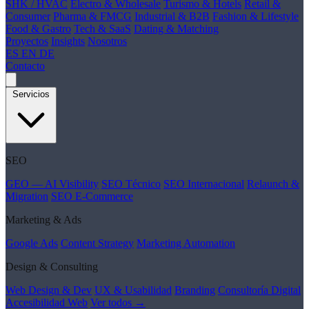
SHK / HVAC
Electro & Wholesale
Turismo & Hotels
Retail &
Consumer
Pharma & FMCG
Industrial & B2B
Fashion & Lifestyle
Food & Gastro
Tech & SaaS
Dating & Matching
Proyectos
Insights
Nosotros
ES
EN
DE
Contacto
Servicios
SEO
GEO — AI Visibility
SEO Técnico
SEO Internacional
Relaunch &
Migration
SEO E-Commerce
Marketing & Ads
Google Ads
Content Strategy
Marketing Automation
Design & Consulting
Web Design & Dev
UX & Usabilidad
Branding
Consultoría Digital
Accesibilidad Web
Ver todos →