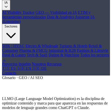
IA
AI Visibility Tracker
GEO — Visibilidad en IA
ETIM y
herramientas personalizadas
Data & Analytics
Asistente IA
(Enterprise)
Sectores
SHK / HVAC
Electro & Wholesale
Turismo & Hotels
Retail &
Consumer
Pharma & FMCG
Industrial & B2B
Fashion & Lifestyle
Food & Gastro
Tech & SaaS
Dating & Matching
Todos los sectores
→
Proyectos
Insights
Nosotros
Recursos
🇪🇸 ES
🇬🇧 EN
🇩🇪 DE
Contacto
Glosario · GEO / AI SEO
¿Qué es LLMO?
LLMO (Large Language Model Optimization) es la disciplina de
optimizar contenido y marca para que aparezca en las respuestas de
modelos de lenguaje grandes como ChatGPT o Claude.