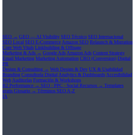
SEO →
GEO — AI Visibility
SEO Técnico
SEO Internacional
SEO Local
SEO E-Commerce
Amazon SEO
Relaunch & Migration
Core Web Vitals
Linkbuilding & Offpage
Marketing & Ads →
Google Ads
Amazon Ads
Content Strategy
Email Marketing
Marketing Automation
CRO (Conversion)
Digital
PR
Design & Consulting →
Web Design & Dev
UX & Usabilidad
Branding
Consultoría Digital
Analytics & Dashboards
Accesibilidad
Web
Auditorías
Formación & Workshops
B2 Performance →
SEO · PPC · Social
Recursos →
Templates
gratis
Glosario →
Términos SEO A-Z
IA