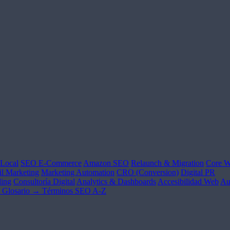
Local
SEO E-Commerce
Amazon SEO
Relaunch & Migration
Core W
l Marketing
Marketing Automation
CRO (Conversion)
Digital PR
ing
Consultoría Digital
Analytics & Dashboards
Accesibilidad Web
Au
Glosario →
Términos SEO A-Z