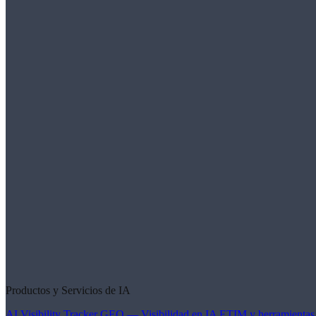
Productos y Servicios de IA
AI Visibility Tracker
GEO — Visibilidad en IA
ETIM y herramientas 