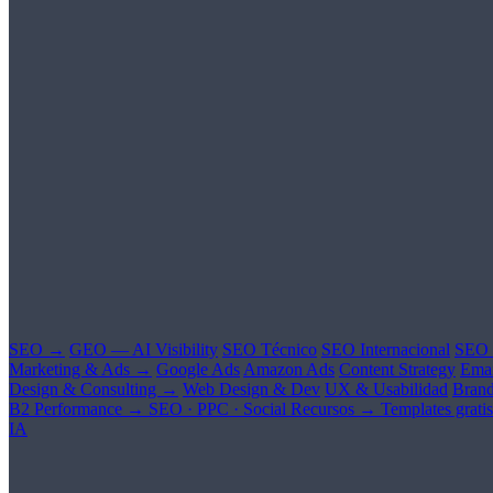
SEO →
GEO — AI Visibility
SEO Técnico
SEO Internacional
SEO 
Marketing & Ads →
Google Ads
Amazon Ads
Content Strategy
Emai
Design & Consulting →
Web Design & Dev
UX & Usabilidad
Brand
B2 Performance →
SEO · PPC · Social
Recursos →
Templates gratis
IA