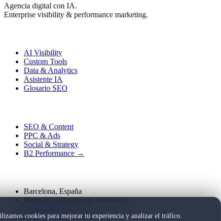
Agencia digital con IA.
Enterprise visibility & performance marketing.
Enterprise
AI Visibility
Custom Tools
Data & Analytics
Asistente IA
Glosario SEO
Performance
SEO & Content
PPC & Ads
Social & Strategy
B2 Performance →
Contacto
Barcelona, España
Herdecke / Dortmund, Alemania
info@zds.es
ilizamos cookies para mejorar tu experiencia y analizar el tráfico.
+34 935 329 378