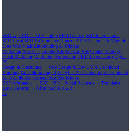
SEO →
GEO — AI Visibility
SEO Técnico
SEO Internacional
SEO Local
SEO E-Commerce
Amazon SEO
Relaunch & Migration
Core Web Vitals
Linkbuilding & Offpage
Marketing & Ads →
Google Ads
Amazon Ads
Content Strategy
Email Marketing
Marketing Automation
CRO (Conversion)
Digital
PR
Design & Consulting →
Web Design & Dev
UX & Usabilidad
Branding
Consultoría Digital
Analytics & Dashboards
Accesibilidad
Web
Auditorías
Formación & Workshops
B2 Performance →
SEO · PPC · Social
Recursos →
Templates
gratis
Glosario →
Términos SEO A-Z
IA