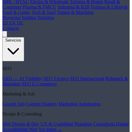
SHK / HVAC
Electro & Wholesale
Turismo & Hotels
Retail &
Consumer
Pharma & FMCG
Industrial & B2B
Fashion & Lifestyle
Food & Gastro
Tech & SaaS
Dating & Matching
Proyectos
Insights
Nosotros
ES
EN
DE
Contacto
Servicios
SEO
GEO — AI Visibility
SEO Técnico
SEO Internacional
Relaunch &
Migration
SEO E-Commerce
Marketing & Ads
Google Ads
Content Strategy
Marketing Automation
Design & Consulting
Web Design & Dev
UX & Usabilidad
Branding
Consultoría Digital
Accesibilidad Web
Ver todos →