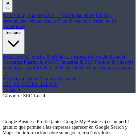
IA
AI Visibility Tracker
GEO — Visibilidad en IA
ETIM y
herramientas personalizadas
Data & Analytics
Asistente IA
(Enterprise)
Sectores
SHK / HVAC
Electro & Wholesale
Turismo & Hotels
Retail &
Consumer
Pharma & FMCG
Industrial & B2B
Fashion & Lifestyle
Food & Gastro
Tech & SaaS
Dating & Matching
Todos los sectores
→
Proyectos
Insights
Nosotros
Recursos
🇪🇸 ES
🇬🇧 EN
🇩🇪 DE
Contacto
Glosario · SEO Local
¿Qué es Google Business Profile?
Google Business Profile (antes Google My Business) es un perfil
gratuito que permite a las empresas aparecer en Google Search y
Maps con información sobre su negocio, reseñas y fotos.