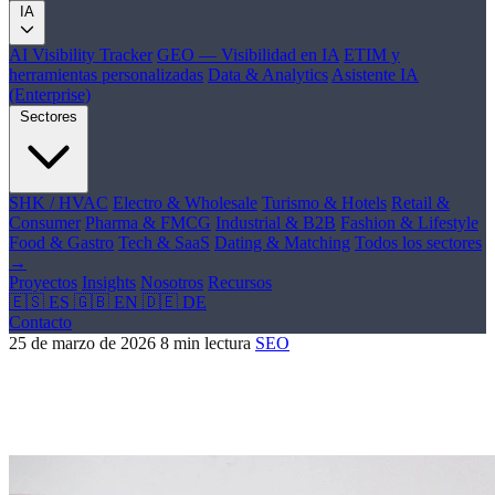
IA
AI Visibility Tracker
GEO — Visibilidad en IA
ETIM y
herramientas personalizadas
Data & Analytics
Asistente IA
(Enterprise)
Sectores
SHK / HVAC
Electro & Wholesale
Turismo & Hotels
Retail &
Consumer
Pharma & FMCG
Industrial & B2B
Fashion & Lifestyle
Food & Gastro
Tech & SaaS
Dating & Matching
Todos los sectores
→
Proyectos
Insights
Nosotros
Recursos
🇪🇸 ES
🇬🇧 EN
🇩🇪 DE
Contacto
25 de marzo de 2026
8 min lectura
SEO
7 trucos para mejorar la indexacion de tu
web