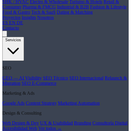
SHK / HVAC
Electro & Wholesale
Turismo & Hotels
Retail &
Consumer
Pharma & FMCG
Industrial & B2B
Fashion & Lifestyle
Food & Gastro
Tech & SaaS
Dating & Matching
Proyectos
Insights
Nosotros
ES
EN
DE
Contacto
Servicios
SEO
GEO — AI Visibility
SEO Técnico
SEO Internacional
Relaunch &
Migration
SEO E-Commerce
Marketing & Ads
Google Ads
Content Strategy
Marketing Automation
Design & Consulting
Web Design & Dev
UX & Usabilidad
Branding
Consultoría Digital
Accesibilidad Web
Ver todos →