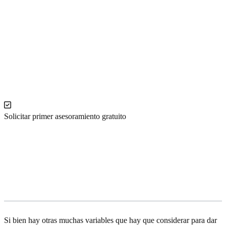
☎️
(+34) 935 329 378
📩
mrr@b2-performance.es
Solicitar primer asesoramiento gratuito
Consejos que ayudan al
posicionamiento SEO
Si bien hay otras muchas variables que hay que considerar para dar