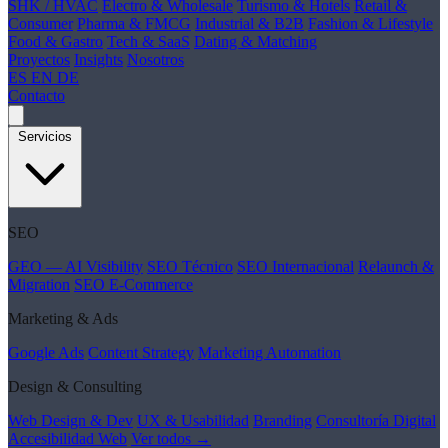
SHK / HVAC
Electro & Wholesale
Turismo & Hotels
Retail &
Consumer
Pharma & FMCG
Industrial & B2B
Fashion & Lifestyle
Food & Gastro
Tech & SaaS
Dating & Matching
Proyectos
Insights
Nosotros
ES
EN
DE
Contacto
Servicios
SEO
GEO — AI Visibility
SEO Técnico
SEO Internacional
Relaunch &
Migration
SEO E-Commerce
Marketing & Ads
Google Ads
Content Strategy
Marketing Automation
Design & Consulting
Web Design & Dev
UX & Usabilidad
Branding
Consultoría Digital
Accesibilidad Web
Ver todos →