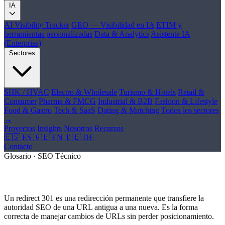
IA
AI Visibility Tracker
GEO — Visibilidad en IA
ETIM y
herramientas personalizadas
Data & Analytics
Asistente IA
(Enterprise)
Sectores
SHK / HVAC
Electro & Wholesale
Turismo & Hotels
Retail &
Consumer
Pharma & FMCG
Industrial & B2B
Fashion & Lifestyle
Food & Gastro
Tech & SaaS
Dating & Matching
Todos los sectores
→
Proyectos
Insights
Nosotros
Recursos
🇪🇸 ES
🇬🇧 EN
🇩🇪 DE
Contacto
Glosario · SEO Técnico
¿Qué es Redirect 301?
Un redirect 301 es una redirección permanente que transfiere la
autoridad SEO de una URL antigua a una nueva. Es la forma
correcta de manejar cambios de URLs sin perder posicionamiento.