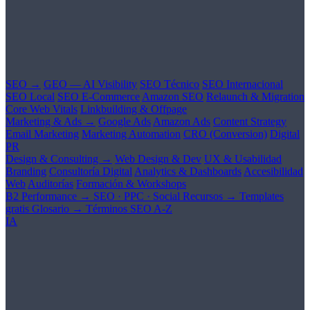
SEO →
GEO — AI Visibility
SEO Técnico
SEO Internacional
SEO Local
SEO E-Commerce
Amazon SEO
Relaunch & Migration
Core Web Vitals
Linkbuilding & Offpage
Marketing & Ads →
Google Ads
Amazon Ads
Content Strategy
Email Marketing
Marketing Automation
CRO (Conversion)
Digital
PR
Design & Consulting →
Web Design & Dev
UX & Usabilidad
Branding
Consultoría Digital
Analytics & Dashboards
Accesibilidad
Web
Auditorías
Formación & Workshops
B2 Performance →
SEO · PPC · Social
Recursos →
Templates
gratis
Glosario →
Términos SEO A-Z
IA