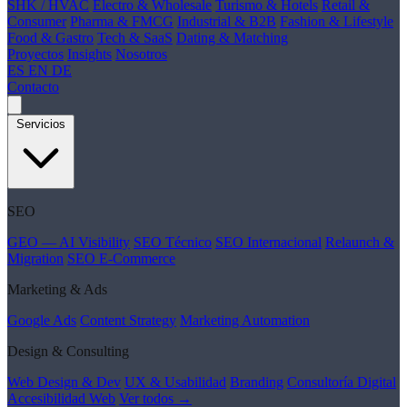
SHK / HVAC
Electro & Wholesale
Turismo & Hotels
Retail &
Consumer
Pharma & FMCG
Industrial & B2B
Fashion & Lifestyle
Food & Gastro
Tech & SaaS
Dating & Matching
Proyectos
Insights
Nosotros
ES
EN
DE
Contacto
Servicios
SEO
GEO — AI Visibility
SEO Técnico
SEO Internacional
Relaunch &
Migration
SEO E-Commerce
Marketing & Ads
Google Ads
Content Strategy
Marketing Automation
Design & Consulting
Web Design & Dev
UX & Usabilidad
Branding
Consultoría Digital
Accesibilidad Web
Ver todos →