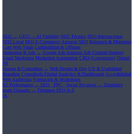
SEO →
GEO — AI Visibility
SEO Técnico
SEO Internacional
SEO Local
SEO E-Commerce
Amazon SEO
Relaunch & Migration
Core Web Vitals
Linkbuilding & Offpage
Marketing & Ads →
Google Ads
Amazon Ads
Content Strategy
Email Marketing
Marketing Automation
CRO (Conversion)
Digital
PR
Design & Consulting →
Web Design & Dev
UX & Usabilidad
Branding
Consultoría Digital
Analytics & Dashboards
Accesibilidad
Web
Auditorías
Formación & Workshops
B2 Performance →
SEO · PPC · Social
Recursos →
Templates
gratis
Glosario →
Términos SEO A-Z
IA