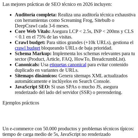
Las mejores prácticas de SEO técnico en 2026 incluyen:
Auditoría completa:
Realiza una auditoría técnica exhaustiva
con herramientas como Screaming Frog, Sitebulb o
DeepCrawl cada 3-6 meses.
Core Web Vitals:
Asegura LCP < 2.5s, INP < 200ms y CLS
< 0.1 en el 75% de las visitas.
Crawl budget:
Para sitios grandes (+10k URLs), gestiona el
crawl budget
bloqueando URLs de baja prioridad.
Schema Markup:
Implementa los schemas relevantes para tu
sector (Product, Article, FAQ, HowTo, BreadcrumbList).
Canonicals:
Usa
etiquetas canonical
para evitar contenido
duplicado en variantes de URLs.
Sitemaps dinámicos:
Genera sitemaps XML actualizados
automáticamente e inclúyelos en Search Console.
JavaScript SEO:
Si usas SPAs o mucho JS, asegura
renderizado del lado del servidor (SSR) o prerendering.
Ejemplos prácticos
Casos reales
Un e-commerce con 50.000 productos y problemas técnicos típicos:
tiempo de carga medio de 5s, JavaScript no renderizado