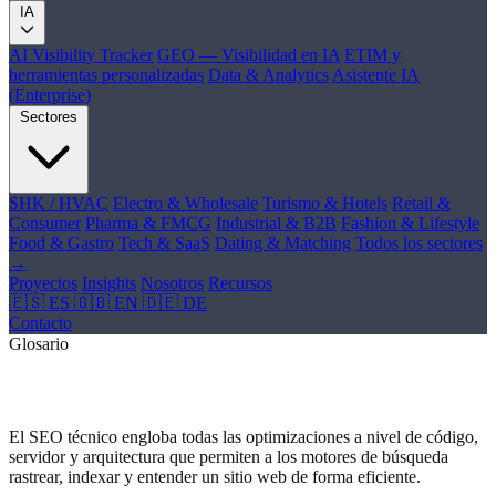
IA
AI Visibility Tracker
GEO — Visibilidad en IA
ETIM y
herramientas personalizadas
Data & Analytics
Asistente IA
(Enterprise)
Sectores
SHK / HVAC
Electro & Wholesale
Turismo & Hotels
Retail &
Consumer
Pharma & FMCG
Industrial & B2B
Fashion & Lifestyle
Food & Gastro
Tech & SaaS
Dating & Matching
Todos los sectores
→
Proyectos
Insights
Nosotros
Recursos
🇪🇸 ES
🇬🇧 EN
🇩🇪 DE
Contacto
Glosario
¿Qué es SEO Técnico?
El SEO técnico engloba todas las optimizaciones a nivel de código,
servidor y arquitectura que permiten a los motores de búsqueda
rastrear, indexar y entender un sitio web de forma eficiente.