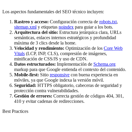
Los aspectos fundamentales del SEO técnico incluyen:
Rastreo y acceso:
Configuración correcta de
robots.txt
,
sitemap.xml
y etiquetas
noindex
para guiar a los bots.
Arquitectura del sitio:
Estructura jerárquica clara, URLs
semánticas, enlaces internos estratégicos y profundidad
máxima de 3 clics desde la home.
Velocidad y rendimiento:
Optimización de los
Core Web
Vitals
(LCP, INP, CLS), compresión de imágenes,
minificación de CSS/JS y uso de CDN.
Datos estructurados:
Implementación de
Schema.org
markup para que Google entienda el contexto del contenido.
Mobile-first:
Sitio
responsive
con buena experiencia en
móviles, ya que Google indexa la versión móvil.
Seguridad:
HTTPS obligatorio, cabeceras de seguridad y
protección contra vulnerabilidades.
Gestión de errores:
Correcta gestión de códigos 404, 301,
410 y evitar cadenas de redirecciones.
Best Practices
Mejores prácticas