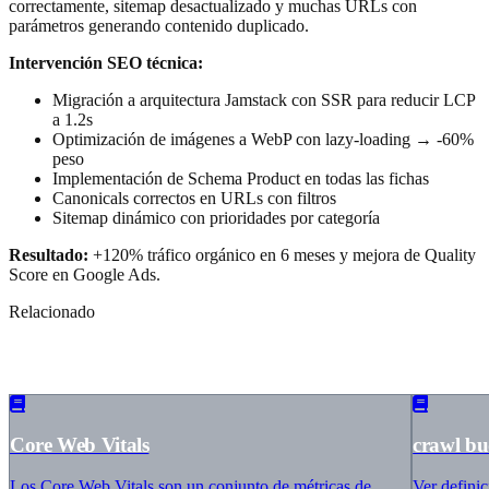
correctamente, sitemap desactualizado y muchas URLs con
parámetros generando contenido duplicado.
Intervención SEO técnica:
Migración a arquitectura Jamstack con SSR para reducir LCP
a 1.2s
Optimización de imágenes a WebP con lazy-loading → -60%
peso
Implementación de Schema Product en todas las fichas
Canonicals correctos en URLs con filtros
Sitemap dinámico con prioridades por categoría
Resultado:
+120% tráfico orgánico en 6 meses y mejora de Quality
Score en Google Ads.
Relacionado
Términos relacionados
Core Web Vitals
crawl bu
Los Core Web Vitals son un conjunto de métricas de
Ver defini