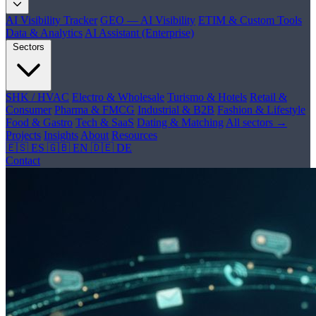
AI Visibility Tracker
GEO — AI Visibility
ETIM & Custom Tools
Data & Analytics
AI Assistant (Enterprise)
Sectors
SHK / HVAC
Electro & Wholesale
Turismo & Hotels
Retail &
Consumer
Pharma & FMCG
Industrial & B2B
Fashion & Lifestyle
Food & Gastro
Tech & SaaS
Dating & Matching
All sectors →
Projects
Insights
About
Resources
🇪🇸 ES
🇬🇧 EN
🇩🇪 DE
Contact