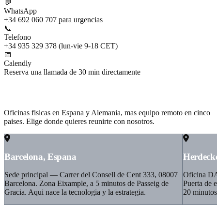
💬
WhatsApp
+34 692 060 707 para urgencias
📞
Telefono
+34 935 329 378 (lun-vie 9-18 CET)
📅
Calendly
Reserva una llamada de 30 min directamente
Dos sedes, un equipo distribuido
Oficinas fisicas en Espana y Alemania, mas equipo remoto en cinco
paises. Elige donde quieres reunirte con nosotros.
Barcelona, Espana
Herdeck
Sede principal — Carrer del Consell de Cent 333, 08007
Oficina D
Barcelona. Zona Eixample, a 5 minutos de Passeig de
Puerta de 
Gracia. Aqui nace la tecnologia y la estrategia.
20 minuto