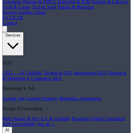
Consumer
Pharma & FMCG
Industrial & B2B
Fashion & Lifestyle
Food & Gastro
Tech & SaaS
Dating & Matching
Projects
Insights
About
ES
EN
DE
Contact
Services
SEO
GEO — AI Visibility
Technical SEO
International SEO
Relaunch
& Migration
E-Commerce SEO
Marketing & Ads
Google Ads
Content Strategy
Marketing Automation
Design & Consulting
Web Design & Dev
UX & Usability
Branding
Digital Consulting
Web Accessibility
See all →
AI