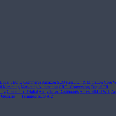
Local
SEO E-Commerce
Amazon SEO
Relaunch & Migration
Core W
l Marketing
Marketing Automation
CRO (Conversion)
Digital PR
ing
Consultoría Digital
Analytics & Dashboards
Accesibilidad Web
Au
Glosario →
Términos SEO A-Z