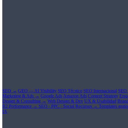
SEO →
GEO — AI Visibility
SEO Técnico
SEO Internacional
SEO 
Marketing & Ads →
Google Ads
Amazon Ads
Content Strategy
Emai
Design & Consulting →
Web Design & Dev
UX & Usabilidad
Brand
B2 Performance →
SEO · PPC · Social
Recursos →
Templates gratis
IA