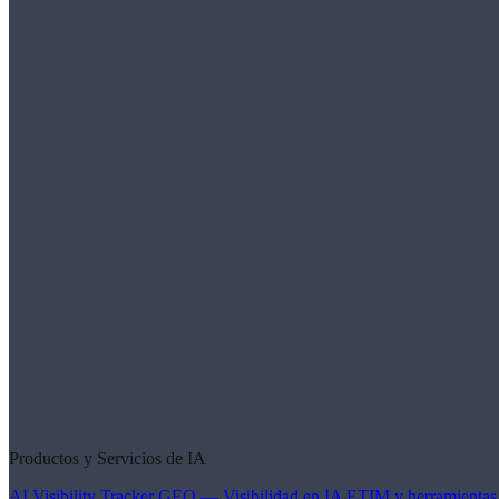
Productos y Servicios de IA
AI Visibility Tracker
GEO — Visibilidad en IA
ETIM y herramientas 